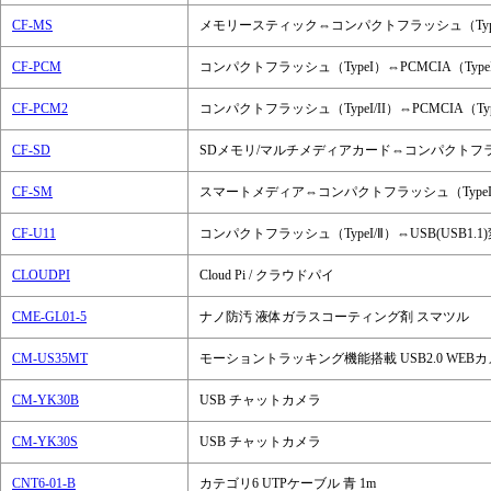
CF-MS
メモリースティック⇔コンパクトフラッシュ（Typ
CF-PCM
コンパクトフラッシュ（TypeI）⇔PCMCIA（Typ
CF-PCM2
コンパクトフラッシュ（TypeI/II）⇔PCMCIA（T
CF-SD
SDメモリ/マルチメディアカード⇔コンパクトフラ
CF-SM
スマートメディア⇔コンパクトフラッシュ（Type
CF-U11
コンパクトフラッシュ（TypeI/Ⅱ）⇔USB(USB1.
CLOUDPI
Cloud Pi / クラウドパイ
CME-GL01-5
ナノ防汚 液体ガラスコーティング剤 スマツル
CM-US35MT
モーショントラッキング機能搭載 USB2.0 WEB
CM-YK30B
USB チャットカメラ
CM-YK30S
USB チャットカメラ
CNT6-01-B
カテゴリ6 UTPケーブル 青 1m