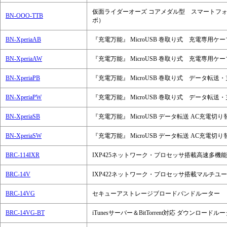
仮面ライダーオーズ コアメダル型 スマートフォ
BN-OOO-TTB
ボ）
BN-XperiaAB
『充電万能』 MicroUSB 巻取り式 充電専用ケ
BN-XperiaAW
『充電万能』 MicroUSB 巻取り式 充電専用ケ
BN-XperiaPB
『充電万能』 MicroUSB 巻取り式 データ転
BN-XperiaPW
『充電万能』 MicroUSB 巻取り式 データ転
BN-XperiaSB
『充電万能』 MicroUSB データ転送 AC充
BN-XperiaSW
『充電万能』 MicroUSB データ転送 AC充
BRC-114IXR
IXP425ネットワーク・プロセッサ搭載高速多機
BRC-14V
IXP422ネットワーク・プロセッサ搭載マルチユー
BRC-14VG
セキューアストレージブロードバンドルーター
BRC-14VG-BT
iTunesサーバー＆BitTorrent対応 ダウンロードル