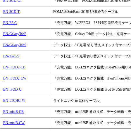
BN-3GD-CT
「通信充電万能」 FOMA＆SoftBank 3G用 US
BN-3GD-T
FOMA＆SoftBank 3G用 USB通信ケーブル
BN-E2-C
「充電万能」 W-ZERO3、PSP対応 USB充電ケー
BN-GalaxyTabP
『充電万能』 Galaxy Tab用 データ転送・充電ケ
BN-GalaxyTabS
データ転送・AC充電 切り替えスイッチ付ケーブ
BN-iPad2S
データ転送・AC充電切り替えスイッチ付ケーブ
BN-IPOD2-CB
『充電万能』 Dockコネクタ搭載 iPod/iPhon
BN-IPOD2-CW
『充電万能』 Dockコネクタ搭載 iPod/iPhon
BN-IPOD-C
「充電万能」 Dockコネクタ搭載 iPod 用USB充
BN-LTCHG-W
ライトニング to USBケーブル
BN-miniB-CB
『充電万能』 miniUSB 巻取り式 データ転送・
BN-miniB-CW
『充電万能』 miniUSB 巻取り式 データ転送・