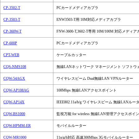
CP-3502-T
PCカードメディアカプラ
CP-3503-T
ENW3503-T用 10M対応メディアカプラ
CP-360W-T
FNW-3600-T,3602-T専用 10M/100M 対応メディ
CP-600P
PCカードメディアカプラ
CPT-WEB
ケーブルカッター
CQS-NMS108
無線LANネットワーク マネージメント ソフトウ
CQW-54AGX
ワイヤレスビーム Dual無線LAN VPNルーター
CQW-AP108AG
108Mbps 無線LANアクセスポイント
CQW-AP14X
IEEE802.11a/b/g ワイヤレスビーム 無線LANルー
CQW-BS1000
監視万能 for wireless 無線LAN管理アクセスポイ
CQW-HPMM-ER
モバイルルーター
CQW-MR1000
11n/g/b対応 高速300Mbps 3Gモバイルルーター