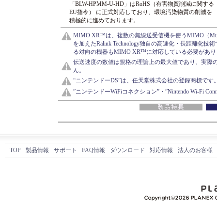
「BLW-HPMM-U-HD」はRoHS（有害物質削減に関する
EU指令） に正式対応しており、環境汚染物質の削減を
積極的に進めております。
MIMO XR™は、複数の無線送受信機を使うMIMO（Multiple 
を加えたRalink Technology独自の高速化・長距離
る対向の機器もMIMO XR™に対応している必要があ
伝送速度の数値は規格の理論上の最大値であり、実際
ん。
“ニンテンドーDS”は、任天堂株式会社の登録商標です
”ニンテンドーWiFiコネクション”・”Nintendo Wi-Fi 
TOP
製品情報
サポート
FAQ情報
ダウンロード
対応情報
法人のお客様