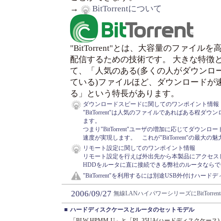
→
BitTorrentについて
"BitTorrent"とは、大容量のファイルを
配信するための技術です。 大きな特徴
て、「人気のある(多くの人がダウンロ
ている)ファイルほど、ダウンロードが
る」という特長があります。
ダウンロードスピードに関してのワンポイント情報
"BitTorrent"は人気のファイルであればある程
ます。
つまり"BitTorrent"ユーザの増加に応じてダウ
速度が実現します。 これが"BitTorrent"の最大の
リモート設定に関してのワンポイント情報
リモート設定を行えば外出先から本製品にアクセス
HDDをルータに直に接続できる弊社のルータなら
"BitTorrent"を利用するには別途USB外付けハ
2006/09/27
無線LANハイパワーシリーズにBitTorre
■
ハードディスクケースとルータのセットモデル
「BLW-HPMM-U」と「PL-35UA(ハードディスクケ