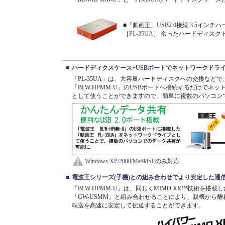
■「動画王」USB2.0接続 3.5イン
［
PL-35UA
］ 余ったハードディスク
■
ハードディクスケース+USBポートでネットワークドラ
「PL-35UA」は、大容量ハードディスクへの交換など
「BLW-HPMM-U」のUSBポートへ接続するだけでネッ
として使うことができますので、簡単に複数のパソコン
Windows XP/2000/Me/98SEのみ対応
■
電波王シリーズ(子機)との組み合わせでより安定した通
「BLW-HPMM-U」は、同じくMIMO XR™技術を搭載し
「GW-USMM」と組み合わせることにより、親機から
転送を高速に安定して伝送することができます。