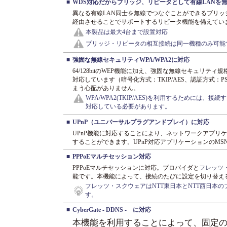
■
WDS対応だからブリッジ、リピータとして有線LANを
異なる有線LAN同士を無線でつなぐことができるブリ
経由させることでサポートするリピータ機能を備えてい
本製品は最大4台まで設置対応
ブリッジ・リピータの相互接続は同一機種のみ可能
■
強固な無線セキュリティWPA/WPA2に対応
64/128bitのWEP機能に加え、強固な無線セキュリティ規格のWPA/
対応しています（暗号化方式：TKIP/AES、認証方式：PSK
まう心配がありません。
WPA/WPA2(TKIP/AES)を利用するためには、接続する
対応している必要があります。
■
UPnP（ユニバーサルプラグアンドプレイ）に対応
UPnP機能に対応することにより、ネットワークアプリ
することができます。UPnP対応アプリケーションのMSN M
■
PPPoEマルチセッション対応
PPPoEマルチセッションに対応。プロバイダと
フレッツ
能です。本機能によって、接続のたびに設定を切り替え
フレッツ・スクウェアはNTT東日本とNTT西日本の
す。
■
CyberGate - DDNS - に対応
本機能を利用することによって、固定