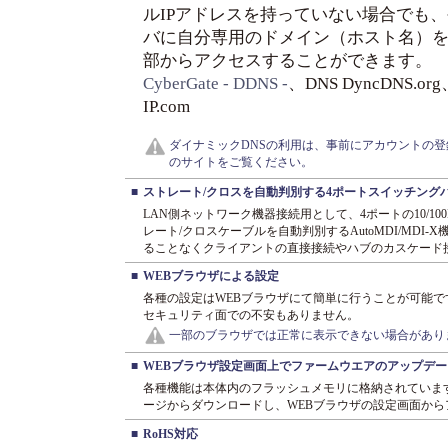
ルIPアドレスを持っていない場合でも
バに自分専用のドメイン（ホスト名）
部からアクセスすることができます。
CyberGate - DDNS -
、DNS DyncDNS.org
IP.com
ダイナミックDNSの利用は、事前にアカウントの
のサイトをご覧ください。
■
ストレート/クロスを自動判別する4ポートスイッチング
LAN側ネットワーク機器接続用として、4ポートの10/1
レート/クロスケーブルを自動判別するAutoMDI/MDI
ることなくクライアントの直接接続やハブのカスケード
■
WEBブラウザによる設定
各種の設定はWEBブラウザにて簡単に行うことが可能
セキュリティ面での不安もありません。
一部のブラウザでは正常に表示できない場合があり
■
WEBブラウザ設定画面上でファームウエアのアップデー
各種機能は本体内のフラッシュメモリに格納されていま
ージからダウンロードし、WEBブラウザの設定画面から
■
RoHS対応