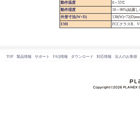
動作温度
0～55℃
動作湿度
10～90%(結露
外形寸法(W×D)
138(W)×72(D)m
EMI
FCCクラスB、VCC
TOP
製品情報
サポート
FAQ情報
ダウンロード
対応情報
法人のお客様