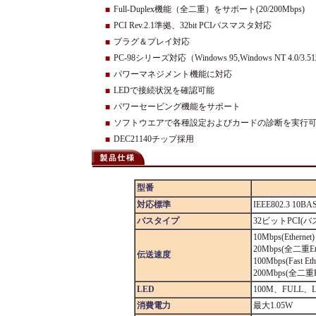
Full-Duplex機能（全二重）をサポート(20/200Mbps)
■
PCI Rev.2.1準拠、32bit PCIバスマスタ対応
■
プラグ＆プレイ対応
■
PC-98シリーズ対応（Windows 95,Windows NT 4.0/
■
パワーマネジメント機能に対応
■
LEDで接続状況を確認可能
■
パワーセービング機能をサポート
■
ソフトウエアで各種設定およびカードの診断を実行
■
DEC21140チップ採用
■
型番
対応標準
IEEE802.3 10BAS
バスタイプ
32ビットPCI(
10Mbps(Ethernet)
20Mbps(全二重Eth
伝送速度
100Mbps(Fast Eth
200Mbps(全二重Fas
LED
100M、FULL、
消費電力
最大1.05W