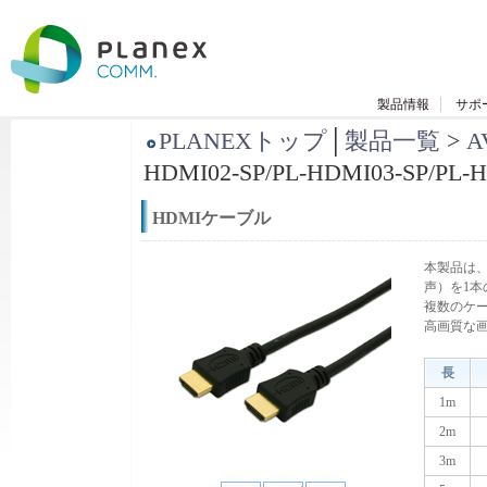
製品情報
サポ
PLANEXトップ
│
製品一覧
>
HDMI02-SP/PL-HDMI03-SP/PL-
HDMIケーブル
本製品は
声）を1本
複数のケ
高画質な
長
1m
2m
3m