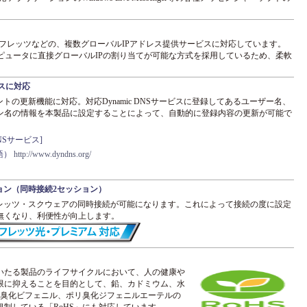
。
Bフレッツなどの、複数グローバルIPアドレス提供サービスに対応しています。
ンピュータに直接グローバルIPの割り当てが可能な方式を採用しているため、柔軟
ービスに対応
アカウントの更新機能に対応。対応Dynamic DNSサービスに登録してあるユーザー名、
ン名の情報を本製品に設定することによって、自動的に登録内容の更新が可能で
DNSサービス]
英語）
http://www.dyndns.org/
ション（同時接続2セッション）
フレッツ・スクウェアの同時接続が可能になります。これによって接続の度に設定
無くなり、利便性が向上します。
いたる製品のライフサイクルにおいて、人の健康や
限に抑えることを目的として、鉛、カドミウム、水
リ臭化ビフェニル、ポリ臭化ジフェニルエーテルの