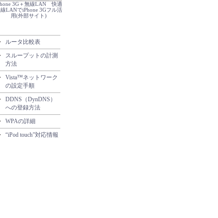
Phone 3G＋無線LAN 快適
線LANでiPhone 3Gフル活
用(外部サイト)
・
ルータ比較表
・
スループットの計測
方法
・
Vista™ネットワーク
の設定手順
・
DDNS（DynDNS）
への登録方法
・
WPAの詳細
・
“iPod touch”対応情報