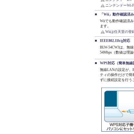
ニンテンドーWi
■
「Wii」動作確認済
Wiiでも動作確認済
ます。
Wiiは任天堂の
■
IEEE802.11b/g対応
BLW-54CW3は、無
54Mbps（数値は
■
WPS対応（簡単無線
無線LANの設定が、
ティの操作だけで簡
ずに接続設定を行う