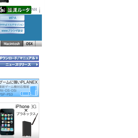
後継機：
MZK-WNH