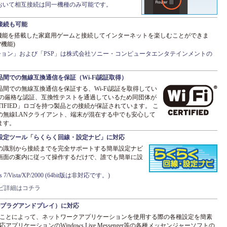
おいて相互接続は同一機種のみ可能です。
接続も可能
AN機能を搭載した家庭用ゲームと接続してインターネットを楽しむことができま
機能)
ョン」および「PSP」は株式会社ソニー・コンピュータエンタテインメントの
間での無線互換通信を保証（Wi-Fi認証取得）
間での無線互換通信を保証する、Wi-Fi認証を取得してい
liance の厳格な認証、互換性テストを通過しているため同団体が
ERTIFIED」ロゴを持つ製品との接続が保証されています。 こ
の無線LANクライアント、端末が混在する中でも安心して
ます。
設定ツール「らくらく回線・設定ナビ」に対応
の識別から接続までを完全サポートする簡単設定ナビ
画面の案内に従って操作するだけで、誰でも簡単に設
7/Vista/XP/2000 (64bit版は非対応です。)
ビ詳細はコチラ
ルプラグアンドプレイ）に対応
することによって、ネットワークアプリケーションを使用する際の各種設定を簡素
アプリケーションのWindows Live Messenger等の各種メッセンジャーソフトの