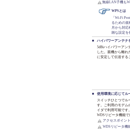
無線LAN子機も
WPSとは
「Wi-Fi 
るための規格
月から対応
雑な設定を
■
ハイパワーアンテナ
5dBiハイパワーア
した。親機から離れ
に安定して伝送する
■
使用環境に応じてル
スイッチひとつでル
す。ご利用のモデム
イダで利用可能です
WDSリピータ機能
アクセスポイント
WDSリピータ機