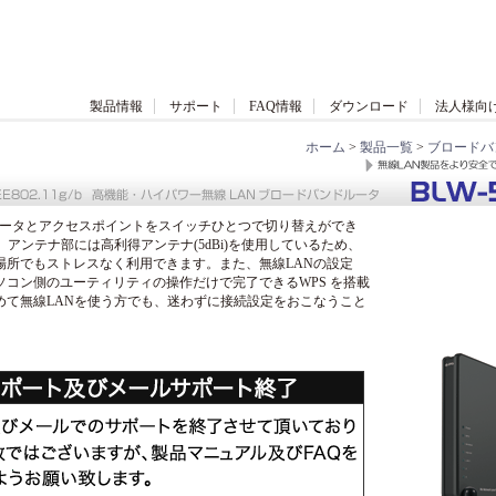
製品情報
サポート
FAQ情報
ダウンロード
法人様向
ホーム
>
製品一覧
>
ブロードバ
は、ルータとアクセスポイントをスイッチひとつで切り替えができ
。アンテナ部には高利得アンテナ(5dBi)を使用しているため、
場所でもストレスなく利用できます。また、無線LANの設定
ソコン側のユーティリティの操作だけで完了できるWPS を搭載
めて無線LANを使う方でも、迷わずに接続設定をおこなうこと