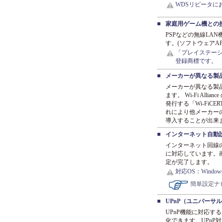
WDSリピータに
■
家庭用ゲーム機との
PSPなどの無線L
す。(ソフトウェアAP
「プレイステーシ
登録商標です。
■
メーカーが異なる製品
メーカーが異なる製品
ます。 Wi-Fi Al
発行する「Wi-FiC
れにより他メーカー
導入することが出来
■
インターネット自動
インターネット回線
に対応しています。
定が完了します。
対応OS：Windows 
簡単設定ナ
■
UPnP（ユニバーサ
UPnP機能に対応
化できます。UPnP対応