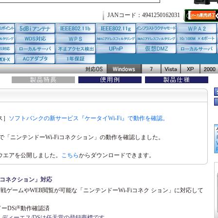
JANコード：4941250162031
ス］
ソフトバンクの新サービス『ケータイWi-Fi』で動作を確認。
で「ニンテンドーWi-Fiコネクション」の動作を確認しました。
ウエアを公開しました。
こちら
からダウンロードできます。
Fiコネクション」対応
対戦ゲームやWEB閲覧が可能な「ニンテンドーWi-Fiコネク ション」に対応して
®
ドーDSi
動作確認済
・ディーエス/DSは任天堂の登録商標です。