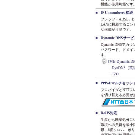
機能が使用可能です
■
IP Unnumbered接続
フレッツ・ADSL、
LANに接続するコ
な構成が可能です。
■
Dynamic DNSサ
Dynamic DNS
パスワード、ドメイ
す。
[対応Dynamic 
・DynDNS（
・TZO
■
PPPoEマルチセッ
プロバイダとNTT
を切り替える必要が
■
RoHS対応
生産から廃棄処分に
環境への負荷を最小
銀、6価クロム、ポ