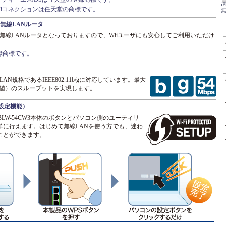
i
-Fiコネクションは任天堂の商標です。
無
み無線LANルータ
み無線LANルータとなっておりますので、Wiiユーザにも安心してご利用いただけ
登録商標です。
線LAN規格であるIEEE802.11b/gに対応しています。最大
理論値）のスループットを実現します。
設定機能）
BLW-54CW3本体のボタンとパソコン側のユーティリ
単に行えます。はじめて無線LANを使う方でも、迷わ
ことができます。