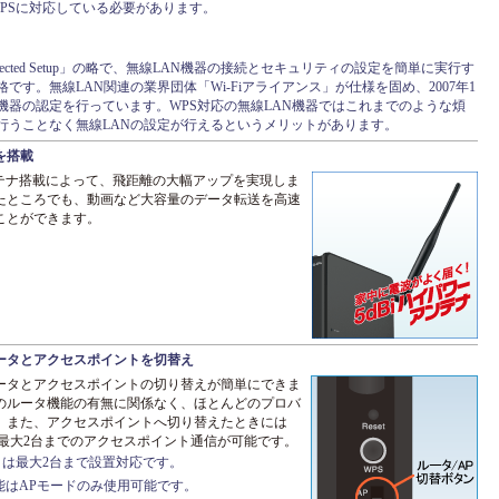
WPSに対応している必要があります。
Protected Setup」の略で、無線LAN機器の接続とセキュリティの設定を簡単に実行す
です。無線LAN関連の業界団体「Wi-Fiアライアンス」が仕様を固め、2007年1
機器の認定を行っています。WPS対応の無線LAN機器ではこれまでのような煩
行うことなく無線LANの設定が行えるというメリットがあります。
を搭載
ンテナ搭載によって、飛距離の大幅アップを実現しま
たところでも、動画など大容量のデータ転送を高速
ことができます。
ータとアクセスポイントを切替え
ータとアクセスポイントの切り替えが簡単にできま
のルータ機能の有無に関係なく、ほとんどのプロバ
。また、アクセスポイントへ切り替えたときには
で最大2台までのアクセスポイント通信が可能です。
は最大2台まで設置対応です。
能はAPモードのみ使用可能です。