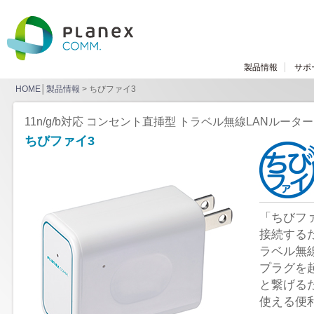
製品情報
サポ
HOME
│
製品情報
> ちびファイ3
11n/g/b対応 コンセント直挿型 トラベル無線LANルーター
ちびファイ3
「ちびファ
接続する
ラベル無
プラグを
と繋げるだ
使える便