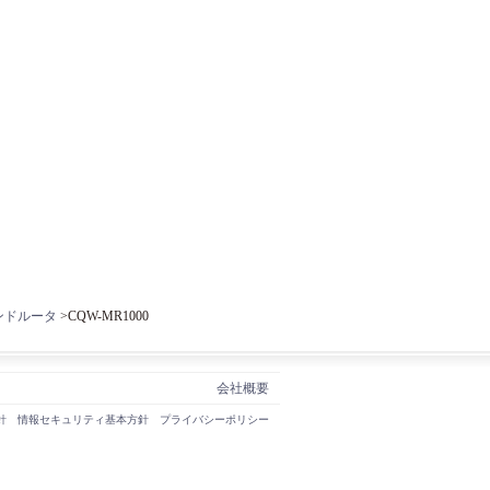
ンドルータ
>CQW-MR1000
会社概要
針
情報セキュリティ基本方針
プライバシーポリシー