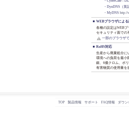
・CyberGate - 
・DynDNS（
・MyDNS
http:/
■
WEBブラウザによる
各種の設定はWEB
セキュリティ面での
一部のブラウザ
■
RoHS対応
生産から廃棄処分に
環境への負荷を最小
銀、6価クロム、ポ
有害物質の使用量を
TOP
製品情報
サポート
FAQ情報
ダウン