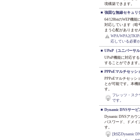
境構築できます。
■
強固な無線セキュリテ
64/128bitのWEP機
対応しています（暗号化
まう心配がありませ
WPA/WPA2(T
応している必要
■
UPnP（ユニバーサ
UPnP機能に対応
することができます。U
■
PPPoEマルチセッシ
PPPoEマルチセ
とが可能です。本機
す。
フレッツ・スクウ
です。
■
Dynamic DNSサ
Dynamic DNS
パスワード、ドメイ
す。
[対応Dynamic 