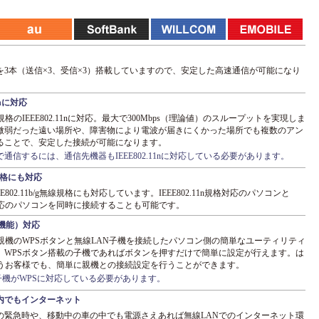
を3本（送信×3、受信×3）搭載していますので、安定した高速通信が可能になり
1nに対応
格のIEEE802.11nに対応。最大で300Mbps（理論値）のスループットを実現しま
微弱だった遠い場所や、障害物により電波が届きにくかった場所でも複数のアン
ることで、安定した接続が可能になります。
1n規格で通信するには、通信先機器もIEEE802.11nに対応している必要があります。
無線規格にも対応
802.11b/g無線規格にも対応しています。IEEE802.11n規格対応のパソコンと
/g規格対応のパソコンを同時に接続することも可能です。
機能）対応
親機のWPSボタンと無線LAN子機を接続したパソコン側の簡単なユーティリティ
。WPSボタン搭載の子機であればボタンを押すだけで簡単に設定が行えます。は
使うお客様でも、簡単に親機との接続設定を行うことができます。
子機がWPSに対応している必要があります。
内でもインターネット
の緊急時や、移動中の車の中でも電源さえあれば無線LANでのインターネット環