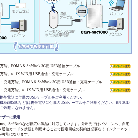
能」FOMA & SoftBank 3G用 USB通信ケーブル
万能」au 1X WIN用 USB通信・充電ケーブル
充電万能」FOMA & SoftBank 3G用 USB通信・充電ケーブル
・充電万能」au 1X WIN用 USB通信・充電ケーブル
種は携帯電話に付属のUSBケーブルをご利用ください。
ムソン機種(805SCなど)は携帯電話に付属のUSBケーブルをご利用ください。BN-3GD-
CTはご利用になれません。
ーザーに最適
 docomo、SoftBankなど幅広い製品に対応しています。外出先ではパソコンへ、自宅
タ通信カードを接続し利用することで固定回線の契約は必要なくインターネット
が可能になります。