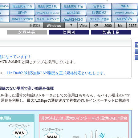
が話題になっています！
0はMZK-W04NUと同じチップを採用しています。
ス］
11n Draft2.0対応無線LAN製品を正式規格対応といたします。
回線のない場所で高い効果を発揮
回線を使った通常の無線LANルータとしての使用はもちろん、モバイル端末のパケ
タ通信を利用し、最大7.2Mbpsの通信速度で複数のPCをインターネットに接続可