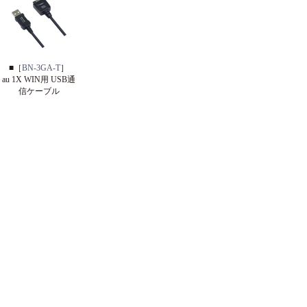
■［
BN-3GA-T
］
au 1X WIN用 USB通
信ケーブル