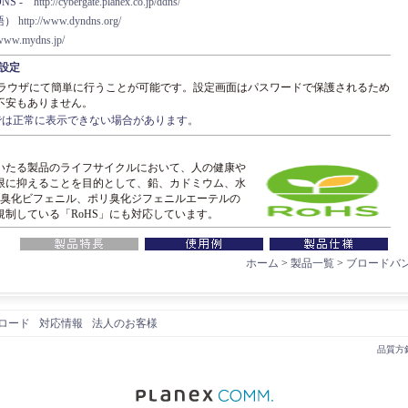
DDNS -
http://cybergate.planex.co.jp/ddns/
英語）
http://www.dyndns.org/
/www.mydns.jp/
設定
ブラウザにて簡単に行うことが可能です。設定画面はパスワードで保護されるため
不安もありません。
では正常に表示できない場合があります。
いたる製品のライフサイクルにおいて、人の健康や
限に抑えることを目的として、鉛、カドミウム、水
リ臭化ビフェニル、ポリ臭化ジフェニルエーテルの
規制している「RoHS」にも対応しています。
ホーム
>
製品一覧
>
ブロードバ
ロード
対応情報
法人のお客様
品質方