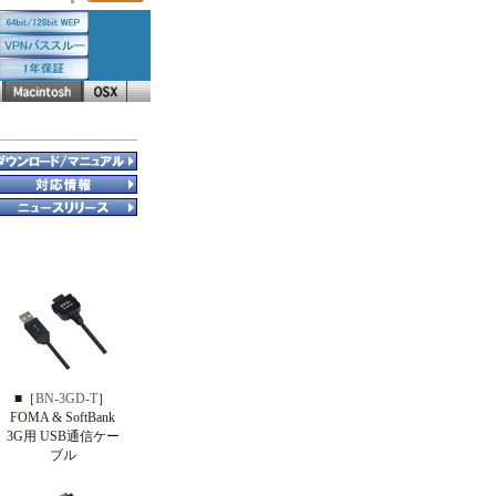
■［
BN-3GD-T
］
FOMA & SoftBank
3G用 USB通信ケー
ブル