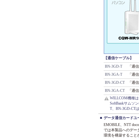
【通信ケーブル】
BN-3GD-T
「通信万
BN-3GA-T
「通信
BN-3GD-CT
「通信・
BN-3GA-CT
「通信
WILLCOM機
SoftBankサ
T、BN-3GD-
■
データ通信カードユ
EMOBILE、NTT
では本製品へのデー
環境を構築すること