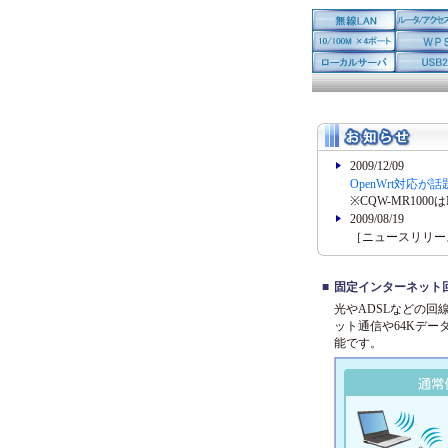
2009/12/09
OpenWrt対応
※CQW-MR100
2009/08/19
［ニュースリリー
■
固定インターネット
光やADSLなどの
ット通信や64Kデー
能です。