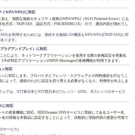
ィWPA/WPA2に対応
能に加え、強固な無線セキュリティ規格のWPA/WPA2（Wi-Fi Protected Access）にも
方式：TKIP/AES、認証方式：PSK/IEEE802.1X） ので、通信内容が洩れてし
ん。
KIP/AES)を利用するためには、接続する無線LAN機器もWPA/WPA2(TKIP/AES)に対
があります。
ルプラグアンドプレイ）に対応
することにより、ネットワークアプリケーションを使用する際の各種設定を簡素化
PnP対応アプリケーションのMSN Messengerの各種機能が利用できます。
ョン対応
ッションに対応します。プロバイダとフレッツ・スクウェアとの同時接続を行なうこ
能によって、接続のたびに設定を切り替える必要がなくなり、利便性が向上しま
ェアは、NTT東日本とNTT西日本のフレッツ・ADSL、Bフレッツのサービス
ービスに対応
アカウントの更新機能に対応。対応Dynamic DNSサービスに登録してあるユーザー名、
ン名の情報を本製品に設定することによって、自動的に登録内容の更新が可能で
DNSサービス]