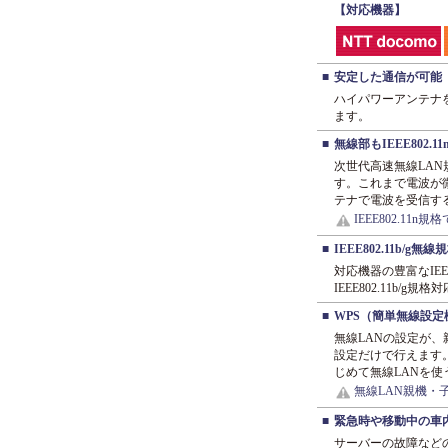
【対応機器】
■
安定した通信が可能
ハイパワーアンテナ
ます。
■
無線部もIEEE802.1
次世代高速無線LAN規
す。これまで電波が
テナで電波を受信す
IEEE802.1
■
IEEE802.11b/g
対応機器の豊富なIEEE
IEEE802.11b
■
WPS（簡単無線設定
無線LANの設定が、
設定だけで行えます
じめて無線LANを
無線LAN親機・
■
緊急時や移動中の車
サーバーの故障など