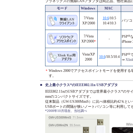
プラネックスの無線LANアダプタは純正品、他社製品
モード
Windows
MAC
7/Vista
10.6
/10.5
パソコ
XP/2000
10.4/10.3
7/Vista
®
PSP
-
XP/2000
iPho
*
Vista/XP
®
PSP
10.6
/10.5/10.4
2000
⇒
Xl
Windows 2000でアクセスポイントモードを使
*
す。
■
史上最小クラス*のIEEE802.11n USBアダプタ
IEEE802.11nのUSBアダプタでは世界最小クラス*のサイズ
mmのコンパクトサイズです。
従来製品（GW-US300MiniS）に比べ体積比約42
USBポートの間隔が狭いノートパソコン等に利用して
*2008年10月現在、当社調べ