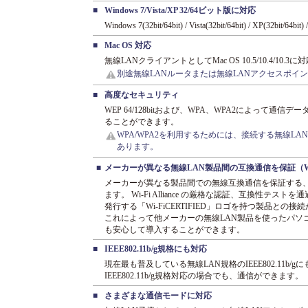
■
Windows 7/Vista/XP 32/64ビット版に対応
Windows 7(32bit/64bit) / Vista(32bit/64bit) / XP(32b
■
Mac OS 対応
無線LANクライアントとしてMac OS 10.5/10.4/10.
別途無線LANルータまたは無線LANアクセスポイ
■
高度なセキュリティ
WEP 64/128bitおよび、WPA、WPA2によって通
ることができます。
WPA/WPA2を利用するためには、接続する無線LA
あります。
■
メーカーが異なる無線LAN製品間の互換通信を保証（Wi
メーカーが異なる製品間での無線互換通信を保証する、W
ます。 Wi-Fi Alliance の厳格な認証、互換性テス
発行する「Wi-FiCERTIFIED」ロゴを持つ製品との
これによって他メーカーの無線LAN製品を使ったパソ
も安心して導入することができます。
■
IEEE802.11b/g規格にも対応
現在最も普及している無線LAN規格のIEEE802.11b
IEEE802.11b/g規格対応の場合でも、通信ができます。
■
さまざまな通信モードに対応