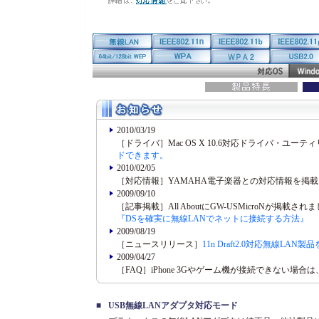
2010/03/19
［ドライバ］Mac OS X 10.6対応ドライバ・ユー
ドできます。
2010/02/05
［対応情報］YAMAHA電子楽器との対応情報を掲
2009/09/10
［記事掲載］All AboutにGW-USMicroNが掲載され
『DSを確実に無線LANでネットに接続する方法』
2009/08/19
［ニュースリリース］
11n Draft2.0対応無線L
2009/04/27
［FAQ］iPhone 3Gやゲーム機が接続できない場合は
■
USB無線LANアダプタ対応モード