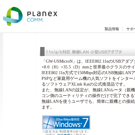
製品情報
サポ
「GW-USMicroN」は、IEEE802.11nのUSBアダ
×8.0（H）×35.5（D）mmと世界最小クラスの
IEEE802.11n方式で150Mbps対応のUSB無線L
PSPなど家庭用ゲーム機の人気ソフトをインター
るソフトウェアXLink Kaiの公式推奨品です。
また、無線LANの設定が、無線LANルータ（親
コン側のユーティリティの操作だけで完了できる
無線LANを使うユーザでも、簡単に親機との接
ます。