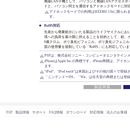
無線LAN子機として、パソコンと無線LANアクセス
ドと、パソコン同士を通信するアドホックモードに対
アドホックモードでの利用はIEEE802.11bに限
す。
■
RoHS対応
生産から廃棄処分にいたる製品のライフサイクルにお
境への負荷を最小限に抑えることを目的として、鉛、
6価クロム、ポリ臭化ビフェニル、ポリ臭化ジフェニル
質の使用量を規制している「RoHS」にも対応していま
PSPは、株式会社ソニー・コンピュータエンタテイン
iPhoneはApple Inc.の商標です。iPhone商標
ます。
“iPod”、“iPod touch”は米国およびその他の国々で登
「ニンテンドーDS」「Wii」は任天堂の商標または登
TOP
製品情報
サポート
FAQ情報
ダウンロード
対応情報
法人のお客様