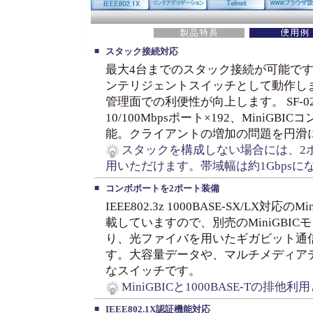
■
スタック接続対応
最大4台までのスタック接続が可能です
ンテリジェントスイッチとして動作し
管理面での利便性が向上します。 SF-02
10/100Mbpsポート×192、MiniGB
能。クライアントの増加の問題を円滑
スタックを構成しない場合には、2ポー
用いただけます。帯域幅は約1Gbpsに
■
コンボポートを2ポート装備
IEEE802.3z 1000BASE-SX/LX対
載していますので、別売のMiniGBI
り、光ファイバを用いたギガビット通
す。大容量データや、マルチメディア
なスイッチです。
MiniGBICと1000BASE-Tの排他
■
IEEE802.1X認証機能対応