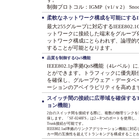
制御プロトコル：IGMP（v1/ｖ2） Snoo
柔軟なネットワーク構成を可能にするIEEE
■
最大255グループに対応するIEEE802.1Q
ットワークに接続した端末をグループ
ットワーク構成にとらわれず、論理的
することが可能となります。
■
品質を制御するQoS機能
IEEE802.1p準拠QoS機能（4レベ
とができます。トラフィックに優先順
を確保し、グループウェア・データベ
ーションのアベイラビリティを高めま
スイッチ間の接続に広帯域を確保するT
■
ョン機能）
2台のスイッチ間を接続する際に、複数の物理リンクを
保します。「SF-0248FS」は2～8つのポートを使用し、
Trunk接続が可能です。
IEEE802.1ad準拠のリンクアグリケーション機能
カー間の互換性を超えてトランキングを構成すること