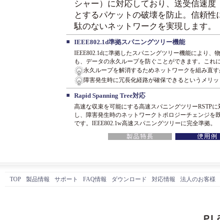
シャー）に対応しており、送受信速度
とするパケットの破壊を防止。信頼性
駄のないネットワークを実現します。
■
IEEE802.1d準拠スパニングツリー機能
IEEE802.1dに準拠したスパニングツリー機能によ
も、データの永久ループを防ぐことができます。これ
永久ループを解消するためネットワークを組み直す
障害発生時に冗長化経路が確保できるというメリッ
■
Rapid Spanning Tree対応
高速な収束を可能にする高速スパニングツリーRSTP
し、障害発生時のネットワークトポロジーチェンジを
です。IEEE802.1w高速スパニングツリーに完全準拠。
TOP
製品情報
サポート
FAQ情報
ダウンロード
対応情報
法人のお客様