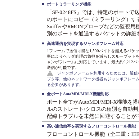
■
ポートミラーリング機能
「SF-0248FS」では、特定のポー
のポートにコピー（ミラーリング）す
SnifferやRMONプローブなどの監
別のポートを通過するパケットの詳細
■
高速通信を実現するジャンボフレーム対応
1フレームで送信可能な1,500バイトを超えるパケ
事によりヘッダ処理の負担を減らしスループット
ャンボフレームに対応しています。最大約9,212
送信が可能です。
ジャンボフレームを利用するためには、通信相
プタ等、他のネットワーク機器もジャンボフレー
る必要があります。
■
全ポートAutoMDI/MDI-X機能対応
ポート全てがAutoMDI/MDI-X機
ルのストレート/クロスの種別を自動
配線トラブルを未然に回避することが
■
高い通信効率を実現するフローコントロール機能
フローコントロール機能（全二重：IEEE