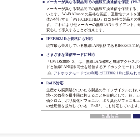
■
メーカーが異なる製品間での無線互換通信を保証（Wi-F
メーカーが異なる製品間での無線互換通信を保証する、W
います。 Wi-Fi Alliance の厳格な認証、互換性テス
体が発行する「Wi-FiCERTIFIED」ロゴを持つ製品
す。 これにより他メーカーの無線LANクライアント、
安心して導入することが出来ます。
■
IEEE802.11b/g規格にも対応
現在最も普及している無線LAN規格であるIEEE802.1
■
さまざまな通信モードに対応
「GW-DS300N-X」は、無線LAN端末と無線アク
ドと無線LAN端末同士を通信するアドホックモードに
アドホックモードでの利用はIEEE802.11bに限
■
RoHS対応
生産から廃棄処分にいたる製品のライフサイクルにおい
境への負荷を最小限に抑えることを目的として、鉛、カ
価クロム、ポリ臭化ビフェニル、ポリ臭化ジフェニルエ
の使用量を規制している「RoHS」にも対応しています