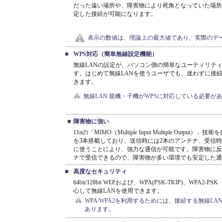
だった遠い場所や、障害物により死角となっていた場所
定した接続が可能になります。
表示の数値は、理論上の最大値であり、実際のデ
■
WPS対応（簡単無線設定機能）
無線LANの設定が、パソコン側の簡単なユーティリテ
す。はじめて無線LANを使うユーザでも、迷わずに接
きます。
無線LAN 親機・子機がWPSに対応している必要が
■
障害物に強い
11nの「MIMO（Multiple Input Multiple Outp
を3本搭載しており、送信時には2本のアンテナ、受信時
に使うことにより、強力な通信が可能です。障害物に反
ナで受信できるので、障害物が多い環境でも安定した通
■
高度なセキュリティ
64bit/128bit WEPおよび、WPA(PSK-TKIP)、W
心して無線LANを使用できます。
WPA/WPA2を利用するためには、接続する無線LA
あります。