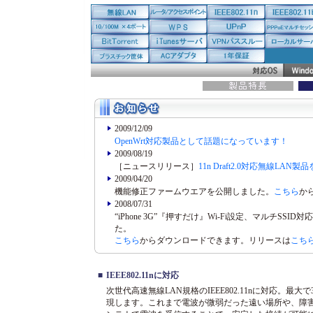
2009/12/09
OpenWrt対応製品として話題になっています！
2009/08/19
［ニュースリリース］
11n Draft2.0対応無線L
2009/04/20
機能修正ファームウエアを公開しました。
こちら
か
2008/07/31
“iPhone 3G”『押すだけ』Wi-Fi設定、マルチSSID対応
た。
こちら
からダウンロードできます。リリースは
こち
■
IEEE802.11nに対応
次世代高速無線LAN規格のIEEE802.11nに対応。最
現します。これまで電波が微弱だった遠い場所や、障