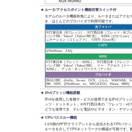
■
ルータ/アクセスポイント機能切替スイッチ付
モデムのルータ機能有無により、ルータまたはアクセ
き、ほとんどのプロバイダで利用可能です。
光ファイバ
NTT東日本［Bフレッツ］、NTT西日本［フレッツ・光プ
バンクBB・Yahoo!［Yahoo!BB 光］、KDDI［ひかりo
ニケーション［コミュファ］、USEN［Gyao光］
CATV
@NetHome、ZAQ
ADSL
NTT東日本［フレッツ・ADSL］、NTT西日本［フレッツ・
バンクBB・Yahoo!［Yahoo!BB］、イー・アクセス［イ
ADSL］、アッカ・ネットワークス［アッカ］
プロバイダ
BIGLOBE、@nifty、So-net、OCN、ぷらら、WAKWAK、SA
BB、ODN、@NetHome、eo、MEGA EGG、Pikara、BBIQ
■
IPv6ブリッジ機能搭載
IPv6を使用した各種サ－ビスが使用できるIPv6ブリ
ッツ・ドットネット」やNTT西日本の「フレッツ・v6アプ
どでも使用でき、テレビ電話やビデオ・オン・デマン
■
VPNパススルー機能
LAN側のPPTPクライアントから送信されるVPNパ
ルータを介してVPNネットワークの構築が可能です。動