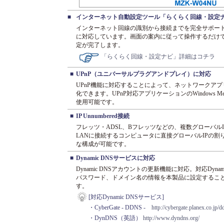
■
インターネット自動設定ツール「らくらく回線・設定
インターネット回線の識別から接続までを完全サポー
に対応しています。画面の案内に従って操作するだけ
定が完了します。
「らくらく回線・設定ナビ」詳細はコチラ
■
UPnP（ユニバーサルプラグアンドプレイ）に対応
UPnP機能に対応することによって、ネットワークア
化できます。UPnP対応アプリケーションのWindows Messeng
使用可能です。
■
IP Unnumbered接続
フレッツ・ADSL、Bフレッツなどの、複数グローバル
LANに接続するコンピュータに直接グローバルIPの
な構成が可能です。
■
Dynamic DNSサービスに対応
Dynamic DNSアカウントの更新機能に対応。対応Dyn
パスワード、ドメイン名の情報を本製品に設定するこ
す。
[対応Dynamic DNSサービス]
・CyberGate - DDNS -
http://cybergate.planex.co.jp/d
・DynDNS（英語）
http://www.dyndns.org/