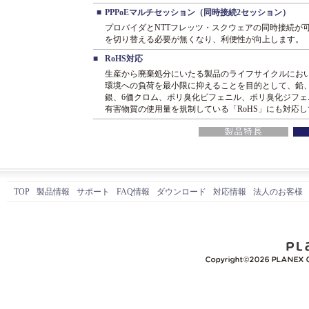
■
PPPoEマルチセッション（同時接続2セッション）
プロバイダとNTTフレッツ・スクウェアの同時接続が
を切り替える必要が無くなり、利便性が向上します。
■
RoHS対応
生産から廃棄処分にいたる製品のライフサイクルにお
環境への負荷を最小限に抑えることを目的として、鉛
銀、6価クロム、ポリ臭化ビフェニル、ポリ臭化ジフェ
有害物質の使用量を規制している「RoHS」にも対応
TOP
製品情報
サポート
FAQ情報
ダウンロード
対応情報
法人のお客様