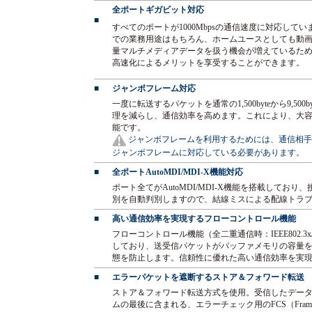
全ポートギガビット対応
■
すべてのポートが1000Mbpsの通信速度に対応してい
での業務用途はもちろん、ホームユースとしても動
量マルチメディアデータを扱う機会が増えているた
高速化によるメリットを享受することができます。
■
ジャンボフレーム対応
一度に転送するパケットを通常の1,500byteから9,5
理を減らし、通信効率を高めます。これにより、大
能です。
ジャンボフレームを利用するためには、通信相手
ジャンボフレームに対応している必要があります。
■
全ポートAutoMDI/MDI-X機能対応
ポート全てがAutoMDI/MDI-X機能を搭載してお
別を自動判別しますので、結線ミスによる配線トラ
■
高い通信効率を実現するフローコントロール機能
フローコントロール機能（全二重通信時：IEEE802.
しており、送受信パケットがバッファメモリの容量
態を防止します。信頼性に優れた高い通信効率を実
■
エラーパケットを遮断するストア＆フォワード転送
ストア＆フォワード転送方式を使用。受信したデー
ムの最後に含まれる、エラーチェック用のFCS（Frame C