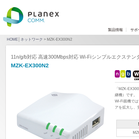
製品情報
サポ
HOME
│
ネットワーク
> MZK-EX300N2
11n/g/b対応 高速300Mbps対応 Wi-Fiシンプルエクス
MZK-EX300N2
「MZK-EX
継機）です。
Wi-Fi親機
アを拡大し、
MZ