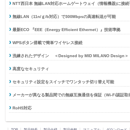
NTT西日本 無線LAN対応ホームゲートウェイ（情報機器)に接続
無線LAN（11n/ｇ/b対応）で300Mbpsの高速転送が可能
最新ECO 『EEE（Energy Efficient Ethernet）』技術準拠
WPSボタン搭載で簡単ワイヤレス接続
洗練されたデザイン ＜Designed by MID MILANO Design＞
高度なセキュリティ
セキュリティ設定をスイッチでワンタッチ切り替え可能
メーカーが異なる製品間での無線互換通信を保証（Wi-Fi認証取
RoHS対応
TOP
製品特長
製品仕様
製品外観
マニュアル
ダウンロード