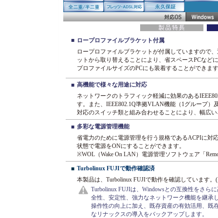
■
ロープロファイルブラケット付属
ロープロファイルブラケットが付属していますので、
ットから取り替えることにより、省スペースPCなど
プロファイルサイズのPCにも装着することができま
高機能で様々な用途に対応
■
ネットワークのトラフィック軽減に効果のあるIEEE80
す。また、IEEE802.1Q準拠VLAN機能（1グループ）及
対応のスイッチ類と組み合わせることにより、幅広い
多彩な電源管理機能
■
省電力のために電源管理を行う規格であるACPIに対
状態で電源をONにすることができます。
※WOL（Wake On LAN）電源管理ソフトウェア「Remote 
Turbolinux FUJIで動作確認済
■
本製品は、Turbolinux FUJIで動作を確認しています。(ker
Turbolinux FUJIは、Windowsとの互
全性、安定性、強力なネットワーク機能を継承し
操作性の向上に加え、既存資産の有効活用、既
なリナックスの導入をバックアップします。