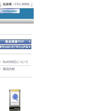
後継機：
FXG-08MK
・
RoHS対応について
・
製品比較