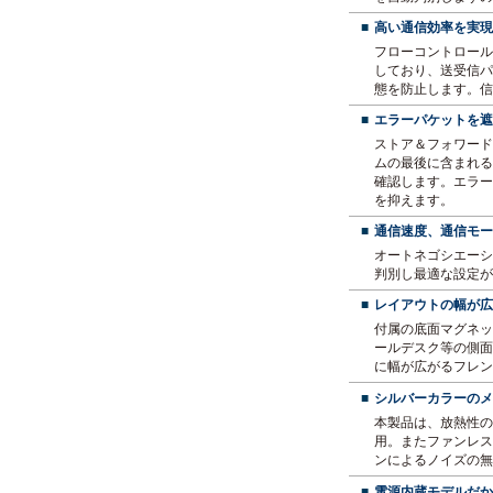
■
高い通信効率を実現
フローコントロール機
しており、送受信パ
態を防止します。信
■
エラーパケットを遮
ストア＆フォワード
ムの最後に含まれる、エ
確認します。エラー
を抑えます。
■
通信速度、通信モー
オートネゴシエーシ
判別し最適な設定が
■
レイアウトの幅が広
付属の底面マグネッ
ールデスク等の側面
に幅が広がるフレン
■
シルバーカラーのメ
本製品は、放熱性の
用。またファンレス
ンによるノイズの無
■
電源内蔵モデルだか