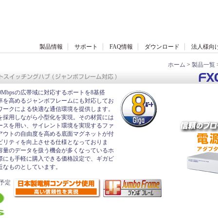
製品情報
サポート
FAQ情報
ダウンロード
法人様向
ホーム
>
製品一覧
000Mbpsの広帯域に対応するポートを8基搭
率を高めるジャンボフレームにも対応してお
ワークによる快適な通信環境を提供します。
を採用しながら小型化を実現。その材質には
ースを用い、サイレント環境を実現するファ
アウトの自由度を高める底面マグネットが付
ビリティを向上させる仕様となっておりま
容量のデータを扱う機会が多くなっているホ
際にも手軽に購入できる価格設定で、ギガビ
近なものとしています。
応予定