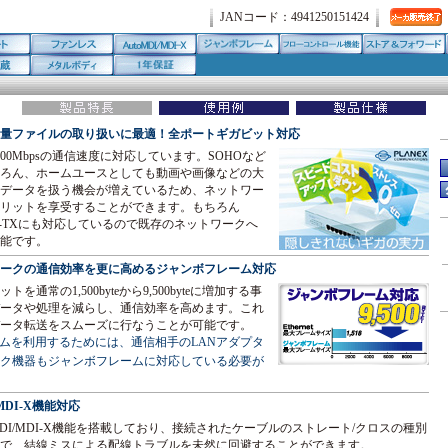
JANコード：4941250151424
量ファイルの取り扱いに最適！全ポートギガビット対応
00Mbpsの通信速度に対応しています。SOHOなど
ろん、ホームユースとしても動画や画像などの大
データを扱う機会が増えているため、ネットワー
リットを享受することができます。もちろん
0BASE-TXにも対応しているので既存のネットワークへ
能です。
ークの通信効率を更に高めるジャンボフレーム対応
を通常の1,500byteから9,500byteに増加する事
ータや処理を減らし、通信効率を高めます。これ
ータ転送をスムーズに行なうことが可能です。
ムを利用するためには、通信相手のLANアダプタ
ク機器もジャンボフレームに対応している必要が
MDI-X機能対応
MDI/MDI-X機能を搭載しており、接続されたケーブルのストレート/クロスの種別
で、結線ミスによる配線トラブルを未然に回避することができます。