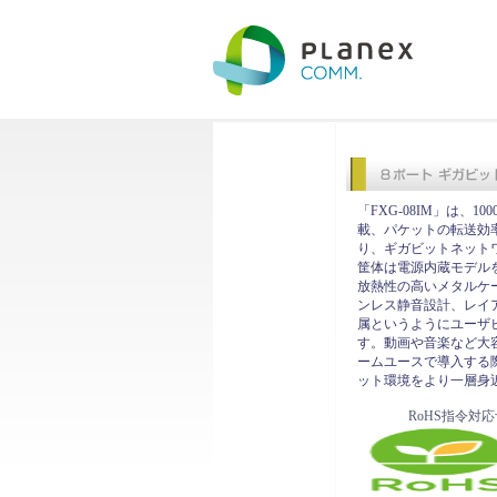
「FXG-08IM」は、1
載、パケットの転送効
り、ギガビットネット
筐体は電源内蔵モデル
放熱性の高いメタルケ
ンレス静音設計、レイ
属というようにユーザ
す。動画や音楽など大
ームユースで導入する
ット環境をより一層身
RoHS指令対