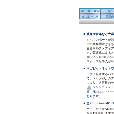
■
映像や音楽など大容
すべてのポートが10
での業務用途はもち
容量マルチメディア
クの高速化によるメ
10BASE-T/10
スムーズな導入が可
■
ギガビットネットワ
一度に転送するパケット
で、ヘッダ部分のデ
により、大容量のデ
ジャンボフレー
等、他のネットワー
あります。
■
全ポートAutoMDI/
ポート全てがAuto
を自動判別しますの