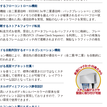
するフローコントロール機能
能（全二重通信時：IEEE802.3x/半二重通信時：バックプレッシャー）に対応
ケットがバッファメモリの容量を越えパケットが破棄されるオーバーフロー状
頼性に優れた高い通信効率を実現。無駄のないネットワークを実現します。
断するストア＆フォワード転送
転送方式を使用。受信したデータフレームをバッファメモリに格納し、フレー
ラーチェック用のFCS（Frame Check Sequence）を利用し、エラーの有無を
のあるフレームはスイッチ内で遮断されますので、無駄なトラフィックの発生
ドを自動判別するオートネゴシエーション機能
ョン機能により、通信先の通信速度や通信モード（全二重/半二重）を自動的に
行われます。
がる底面マグネット付属！
トを使うことで、標準の横置きだけではなくスチ
に装着して使用することが可能です。レイアウト
ドリーな設計となっております。
タルボディとファンレス静音設計
高いメタルボディ&シルバーカラーの筐体を採
のサイレント設計を実現しておりますので、ファ
い環境で使用できます。
らコンセント周りもすっきり！