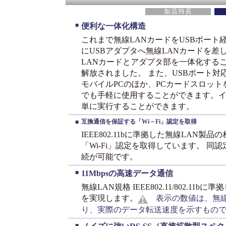
■
便利な一体化構造
これまで無線LANカードをUSBポー
にUSBアダプタへ無線LANカードを
LANカードとアダプタ部を一体化する
解放されました。 また、USBポート対
モバイルPCのほか、PCカードスロット
でも手軽に使用することができます。
単に実行することができます。
互換通信を保証する「Wi－Fi」認定を取得
■
IEEE802.11bに準拠した無線LAN
「Wi-Fi」認定を取得しています。 
続が可能です。
■
11Mbpsの高速データ通信
無線LAN規格 IEEE802.11/802.11
を実現します。
表示の数値は、無線
り、実際のデータ転送速度を示すもの
■