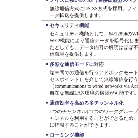
ノイズに強いDS-SS（直接拡散型スペ
無線通信方式にDS-SS方式を採用。ノ
ータ転送を提供します。
■
セキュリティ機能
セキュリティ機能として、64/128bit
WEP機能により通信データを暗号化し
たとしても、データ内容の解読はほぼ
信環境を提供します。
■
多彩な通信モードに対応
端末間での通信を行うアドホックモード（pee
セスポイント）を介して無線通信を行
（communications to wired networks
自在な無線LAN環境の構築が可能です
■
通信効率を高める多チャンネル化
1つのチャンネルに1つのワークグループ
ャンネルを利用することができるため
に軽減することができます。
■
ローミング機能