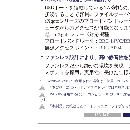
■
eXgateシリーズを使用してNASを構築する
USBポートを搭載しているNAS対応
接続することで容易にファイルサーバ
eXgateシリーズのブロードバンドル
ュータからのアクセスが可能となりま
eXgateシリーズ対応機種
ブロードバンドルータ：
BRC-14VG
/
BR
無線アクセスポイント：
BRC-AP04
■
ファンレス設計により、高い静音性を
ファンレスだから静かな環境を実現。
ミボディを採用。実用性に長けた仕様
※1 Windows98SEでご利用される場合は、付属ドラ
「本製品」にはハードディスクドライブは同梱され
USB2.0で使用するには、コンピュータにUSB2.0対
です。
「本製品」に接続したハードディスクドライブからの