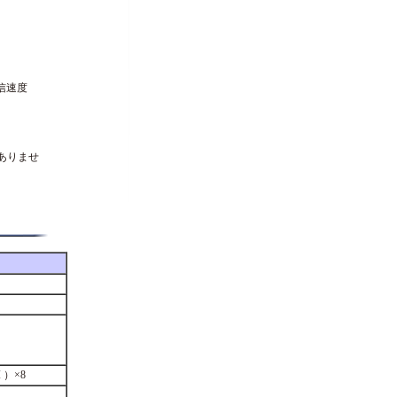
信速度
ありませ
 ）×8