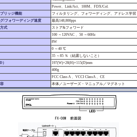
Power、Link/Act、100M、FDX/Col.
ブリッジ機能
フィルタリング、フォワーディング、アドレス学習
グ/フォワーディング速度
最高148,800pps
方式
ストア&フォワード
100 ～120VAC 、50 ～60Hz
8W
0 ～40 ℃
35 ～85 ％（結露しないこと）
D）
197(W)×28(H)×115(D)mm
400g
FCC Class A 、VCCI ClassA 、CE
容
本体／ユーザーズ・マニュアル／マグネット