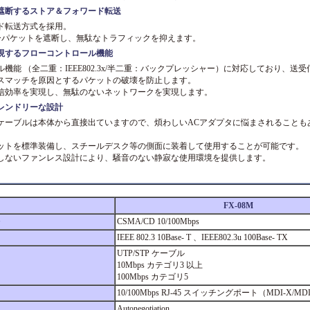
遮断するストア＆フォワード転送
ド転送方式を採用。
ラーパケットを遮断し、無駄なトラフィックを抑えます。
現するフローコントロール機能
機能 （全二重：IEEE802.3x/半二重：バックプレッシャー）に対応しており、送受
スマッチを原因とするパケットの破壊を防止します。
信効率を実現し、無駄のないネットワークを実現します。
レンドリーな設計
ケーブルは本体から直接出ていますので、煩わしいACアダプタに悩まされることも
ットを標準装備し、スチールデスク等の側面に装着して使用することが可能です。
しないファンレス設計により、騒音のない静寂な使用環境を提供します。
FX-08M
CSMA/CD 10/100Mbps
IEEE 802.3 10Base- T 、IEEE802.3u 100Base- TX
UTP/STP ケーブル
10Mbps カテゴリ3 以上
100Mbps カテゴリ5
10/100Mbps RJ-45 スイッチングポート（MDI-X/MDI
Autonegotiation