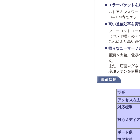
■
エラーパケットを
ストア＆フォワー
FX-08M内でエ
■
高い通信効率を実
フローコントロール
（バンド幅）のミ
これにより高い通
■
様々なユーザーフ
電源を内蔵、電源
ん。
また、底面マグネ
冷却ファンを使用
型番
アクセス方法
対応標準
対応メディア
ポート数
設定方法