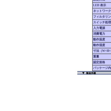
LED 表示
ネットワーク
フィルタリン
スイッチ処理
入力電源
消費電力
動作温度
動作湿度
寸法（W×H×
重量
認定規格
パッケージ内