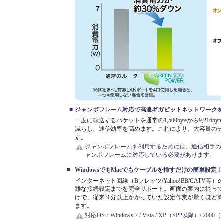
■
ジャンボフレーム対応で高速ギガビットネットワーク
一度に転送するパケットを通常の1,500byteから9,21
減らし、通信効率を高めます。これにより、大容量の
す。
ジャンボフレームを利用するためには、通信相手の
ャンボフレームに対応している必要があります。
■
WindowsでもMacでもケーブルを挿すだけの簡単設
インターネット回線（Bフレッツ/Yahoo!BB/CATV等
雑な接続設定までを完全サポート。画面の案内に従っ
けで、従来30分以上かかっていた設定作業が驚くほど
ます。
対応OS：Windows 7 / Vista / XP（SP2以降）/ 2000