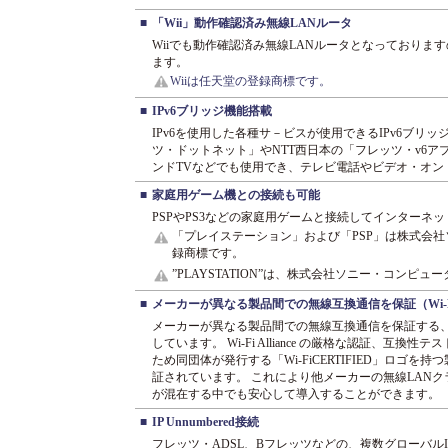
■
「Wii」動作確認済み無線LANルータ
Wiiでも動作確認済み無線LANルータとなっておりま
ます。
Wiiは任天堂の登録商標です。
■
IPv6ブリッジ機能搭載
IPv6を使用した各種サ－ビスが使用できるIPv6ブリ
ツ・ドットネット」やNTT西日本の「フレッツ・v6アプリ
ンドTVなどでも使用でき、テレビ電話やビデオ・オン
■
家庭用ゲーム機との接続も可能
PSPやPS3などの家庭用ゲームと接続してインターネ
「プレイステーション」および「PSP」は株式会
録商標です。
”PLAYSTATION”は、株式会社ソニー・コンピ
■
メーカーが異なる製品間での無線互換通信を保証（Wi-
メーカーが異なる製品間での無線互換通信を保証する、W
しています。 Wi-Fi Alliance の厳格な認証、互換性
ため同団体が発行する「Wi-FiCERTIFIED」ロゴを
証されています。 これにより他メーカーの無線LAN
が混在する中でも安心して導入することができます。
■
IP Unnumbered接続
フレッツ・ADSL、Bフレッツなどの、複数グローバル