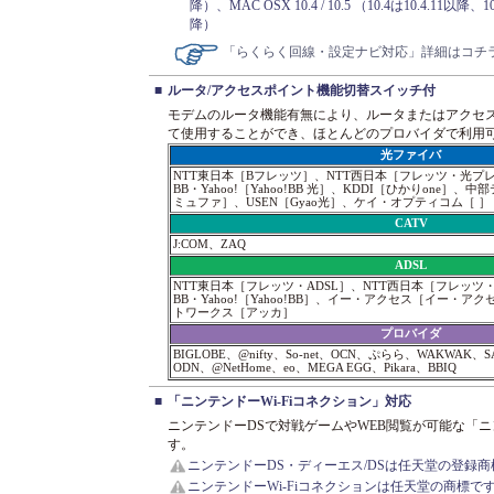
降）、MAC OSX 10.4 / 10.5 （10.4は10.4.11以降、10
降）
「らくらく回線・設定ナビ対応」詳細はコチ
■
ルータ/アクセスポイント機能切替スイッチ付
モデムのルータ機能有無により、ルータまたはアクセ
て使用することができ、ほとんどのプロバイダで利用
光ファイバ
NTT東日本［Bフレッツ］、NTT西日本［フレッツ・光プ
BB・Yahoo!［Yahoo!BB 光］、KDDI［ひかりone
ミュファ］、USEN［Gyao光］、ケイ・オプティコム［ ］
CATV
J:COM、ZAQ
ADSL
NTT東日本［フレッツ・ADSL］、NTT西日本［フレッツ
BB・Yahoo!［Yahoo!BB］、イー・アクセス［イー・ア
トワークス［アッカ］
プロバイダ
BIGLOBE、@nifty、So-net、OCN、ぷらら、WAKWAK、SA
ODN、@NetHome、eo、MEGA EGG、Pikara、BBIQ
■
「ニンテンドーWi-Fiコネクション」対応
ニンテンドーDSで対戦ゲームやWEB閲覧が可能な「ニ
す。
ニンテンドーDS・ディーエス/DSは任天堂の登録
ニンテンドーWi-Fiコネクションは任天堂の商標で