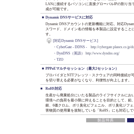
LANに接続するパソコンに直接グローバルIPの割り
成が可能です。
■
Dynamic DNSサービスに対応
Dynamic DNSアカウントの更新機能に対応。対応Dyn
スワード、ドメイン名の情報を本製品に設定すること
す。
[対応Dynamic DNSサービス]
・CyberGate - DDNS -
http://cybergate.planex.co.jp/d
・DynDNS（英語）
http://www.dyndns.org/
・TZO
■
PPPoEマルチセッション（最大2セッション）
プロバイダとNTTフレッツ・スクウェアの同時接続が
を切り替える必要がなくなり、利便性が向上します。
■
RoHS対応
生産から廃棄処分にいたる製品のライフサイクルにお
環境への負荷を最小限に抑えることを目的として、鉛
銀、6価クロム、ポリ臭化ビフェニル、ポリ臭化ジフェ
害物質の使用量を規制している「RoHS」にも対応し