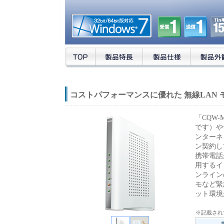
TOP
製品特長
製品仕様
製品外観
コストパフォーマンスに優れた 無線LAN
「CQW
です）や
ンターネ
ン契約し
携帯電話
用するイ
ンライン
モなど緊
ット環境
※記載され