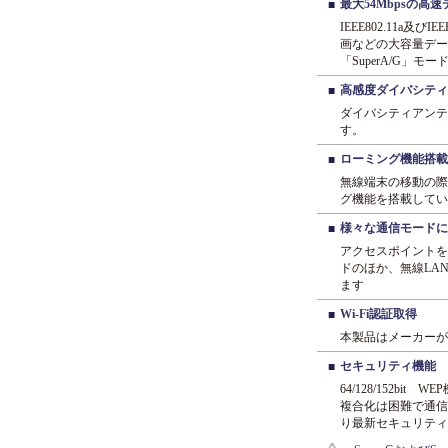
最大54Mbpsの高
■
IEEE802.11a
画などの大容量デー
「SuperA/G
高感度ダイバシティ
■
ダイバシティアンテ
す。
ローミング機能搭載
■
無線端末の移動の際
グ機能を搭載してい
様々な通信モードに
■
アクセスポイントを
ドのほか、無線LA
ます
Wi-Fi認証取得
■
本製品はメーカーが
セキュリティ機能
■
64/128/152
複合化は困難で通信
り最新セキュリティ