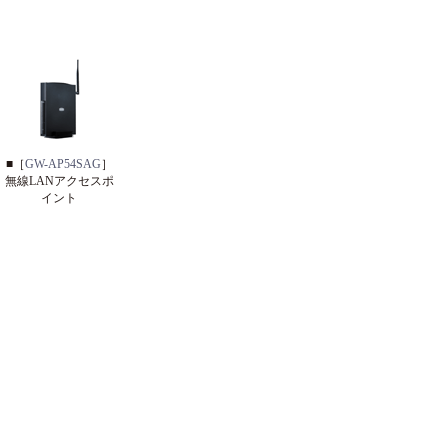
■［
GW-AP54SAG
］
無線LANアクセスポ
イント