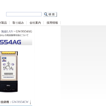
け製品
取り組み
会社案内
採用情報
>
無線LAN
> GW-NS54AG
後継機：
GW-NS54CW