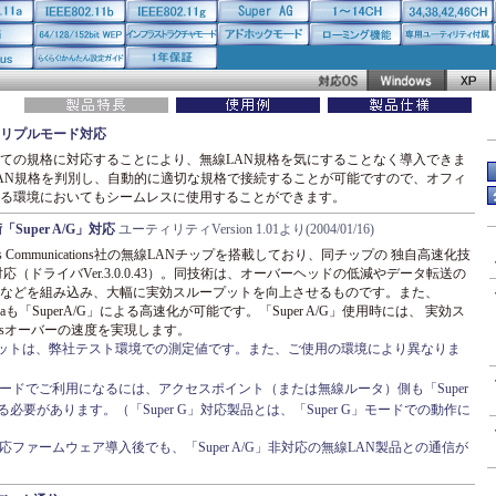
リプルモード対応
a/b/gの全ての規格に対応することにより、無線LAN規格を気にすることなく導入できま
AN規格を判別し、自動的に適切な規格で接続することが可能ですので、オフィ
る環境においてもシームレスに使用することができます。
Super A/G」対応
ユーティリティVersion 1.01より(2004/01/16)
os Communications社の無線LANチップを搭載しており、同チップの 独自高速化技
」に対応（ドライバVer.3.0.0.43）。同技術は、オーバーヘッドの低減やデータ転送の
などを組み込み、大幅に実効スループットを向上させるものです。また、
2.11aも「SuperA/G」による高速化が可能です。「Super A/G」使用時には、 実効ス
psオーバーの速度を実現します。
ットは、弊社テスト環境での測定値です。また、ご使用の環境により異なりま
/G」モードでご利用になるには、アクセスポイント（または無線ルータ）側も「Super
る必要があります。（「Super G」対応製品とは、「Super G」モードでの動作に
G」対応ファームウェア導入後でも、「Super A/G」非対応の無線LAN製品との通信が