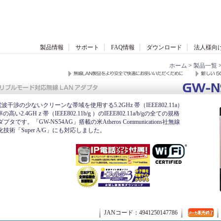
製品情報
サポート
FAQ情報
ダウンロード
法人様向
ホーム
>
製品一覧
電波干渉の少ないクリーンな帯域を使用する5.2GHz 帯（IEEE802.11a）
.4GHｚ帯（IEEE802.11b/g ）のIEEE802.11a/b/gの全ての規格
です。「GW-NS54AG」搭載の米Atheros Communications社無線
技術「Super A/G」にも対応しました。
JANコード：4941250147786