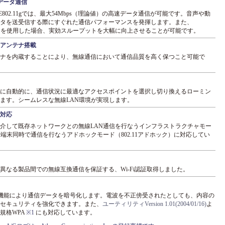
速データ通信
及びIEEE802.11gでは、最大54Mbps（理論値）の高速データ通信が可能です。音声や動
タを送受信する際にすぐれた通信パフォーマンスを発揮します。また、
」モードを使用した場合、実効スループットを大幅に向上させることが可能です。
アンテナ搭載
ナを内蔵することにより、無線通信において通信品質を高く保つこと可能で
に自動的に、通信状況に最適なアクセスポイントを選択し切り換えるローミン
ます。シームレスな無線LAN環境が実現します。
対応
介して既存ネットワークとの無線LAN通信を行なうインフラストラクチャモー
N端末同時で通信を行なうアドホックモード（802.11アドホック）に対応してい
異なる製品間での無線互換通信を保証する、Wi-Fi認証取得しました。
bit WEP機能により通信データを暗号化します。電波を不正傍受されたとしても、内容の
セキュリティを強化できます。また、
ユーティリティVersion 1.01(2004/01/16)
よ
規格WPA
※1
にも対応しています。