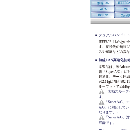
デュアルバンド・ト
■
IEEE802. 11
す。接続先の無線L
スや家庭などの異な
無線LAN高速化技術「
■
本製品は、米Ather
術「Super A/G
最適化、データ圧縮
802.11gに加え80
ループットで35Mb
実効スループ
す。
「Super A
A/G」に対応してい
なります。）
「Super A/
可能です。