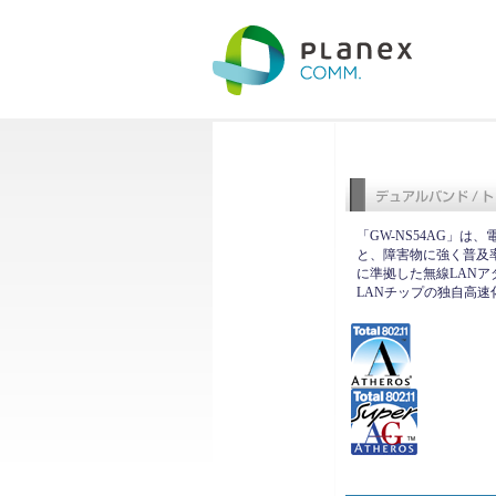
「GW-NS54AG」は、
と、障害物に強く普及率の高い2
に準拠した無線LANアダプタ
LANチップの独自高速化