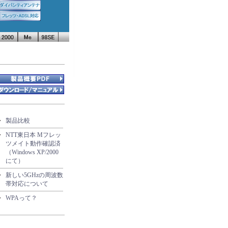
・
製品比較
・
NTT東日本 Mフレッ
ツメイト動作確認済
（Windows XP/2000
にて）
・
新しい5GHzの周波数
帯対応について
・
WPAって？