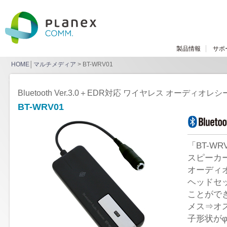
製品情報
サポ
HOME
│
マルチメディア
> BT-WRV01
Bluetooth Ver.3.0＋EDR対応 ワイヤレス オーディオレ
BT-WRV01
「BT-W
スピーカー
オーディ
ヘッドセ
ことがで
メス⇒オ
子形状がφ