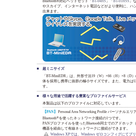
Bluetooth®対応ヘッドセット「
BT-04HS
」「
BT-01HSS
」
やスカイプ、インターネット電話などがより便利に、ハ
出来ます。
■
超ミニサイズ
「BT-MiniEDR」は、外形寸法19（W）×66（H）×8
体を採用し携帯に抜群の極小サイズです。また、電力はU
す。
■
様々な用途で活躍する豊富なプロファイルサービス
本製品は以下のプロファイルに対応しています。
【PAN】
Personal Area Networking Profile パ
®
Bluetooth
を使ったネットワーク接続の1つです。
PANプロファイルを使ったBluetooth同士でのアドホック（A
機器を経由して有線ネットワークに接続ができます。
Windows XPでは、Windows ゼロコンフィ