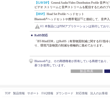
【GAVDP】
General Audio/Video Distribution Pro
ビデオ ストリームと音声ストリームを配信するためのプ
【HSP】
Head Set Profile ヘッドセット
®
※2
Bluetooth
ヘッドセットや携帯電話
と接続して、音声入
本製品にはPIMアプリケーションは添付してお
※1
■
RoHS対応
「BT-MiniEDR」はRoHS（有害物質削減に関するEU
り、環境汚染物質の削減を積極的に進めております。
®
Bluetooth
は、その商標権者が所有している商標であり、
基づき使用しています。
TOP
製品情報
サポート
FAQ情報
ダウンロード
対応情報
法人のお客様