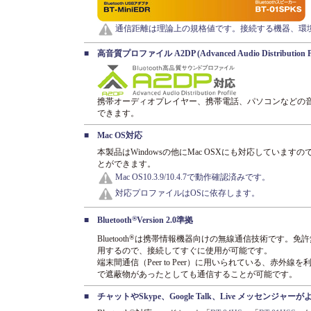
通信距離は理論上の規格値です。接続する機器、環
■
高音質プロファイル A2DP (Advanced Audio Distribution P
携帯オーディオプレイヤー、携帯電話、パソコンなどの
できます。
■
Mac OS対応
本製品はWindowsの他にMac OSXにも対応していま
とができます。
Mac OS10.3.9/10.4.7で動作確認済みです。
対応プロファイルはOSに依存します。
®
■
Bluetooth
Version 2.0準拠
®
Bluetooth
は携帯情報機器向けの無線通信技術です。免許無
用するので、接続してすぐに使用が可能です。
端末間通信（Peer to Peer）に用いられている、赤外
で遮蔽物があったとしても通信することが可能です。
■
チャットやSkype、Google Talk、Live メッセンジャー