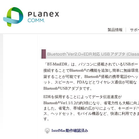
製品情報
サポ
「BT-MiniEDR」は、パソコンに搭載されているUSBポ
®
接続することでBluetooth
の機能を追加し簡単に無線環境
®
築することが可能です。Bluetooth
搭載の携帯電話やヘッ
ット、スピーカー、PDAなどとワイヤレス通信が可能な
®
Bluetooth
USBアダプタです。
EDRを採用することによってデータ伝送速度が
®
Bluetooth
Ver1.1/1.2の約3倍になり、省電力性も大幅に向
ました。省電力、帯域幅の広がりによって、キーボード/
ス、ヘッドセット、モバイル機器など、快適に利用でき
す。
IntelMac動作確認済み