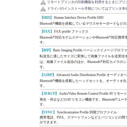
リモートプリンタの印刷機能を利用するときにプリ
ドライバのインストール手順についてはプリンタ本
【HID】
Human Interface Device Profile HID
®
Bluetooth
機能を搭載しているマウスやキーボードなどの
【FAX】
FAX profile ファックス
®
®
Bluetooth
対応モデムステーションやBluetooth
対応携帯電話
す。
【BIP】
Basic Imaging Profile ベーシックイメージプロ
転送先に適したサイズに変換して画像ファイルを送受信すること
®
は、画像ファイル送信のほか、Bluetooth
対応カメラのシ
す。
【A2DP】
Advanced Audio Distribution Profile オ
®
Bluetooth
機能を搭載したヘッドセットを、オーディオ出
す。
【AVRCP】
Audio/Video Remote Control Profile A
®
再生・停止などのAVリモコン機能です。Bluetooth
ユー
す。
【SYNC】
Synchronization Profile 同期プロファイル
携帯電話、PDA、スマートフォンなどとパソコンとの間
ができます。