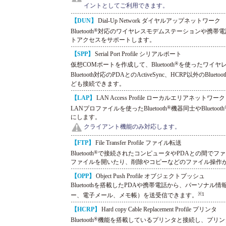
イントとしてご利用できます。
【DUN】
Dial-Up Network ダイヤルアップネットワーク
®
Bluetooth
対応のワイヤレスモデムステーションや携帯電
トアクセスをサポートします。
【SPP】
Serial Port Profile シリアルポート
®
仮想COMポートを作成して、Bluetooth
を使ったワイヤ
Bluetooth対応のPDAとのActiveSync、HCRP以外のBluetoot
ども接続できます。
【LAP】
LAN Access Profile ローカルエリアネットワー
®
LANプロファイルを使ったBluetooth
機器同士やBluetooth
にします。
クライアント機能のみ対応します。
【FTP】
File Transfer Profile ファイル転送
®
Bluetooth
で接続されたコンピュータやPDAとの間でフ
ファイルを開いたり、削除やコピーなどのファイル操作
【OPP】
Object Push Profile オブジェクトプッシュ
Bluetoothを搭載したPDAや携帯電話から、パーソナ
※1
ー、電子メール、メモ帳）を送受信できます。
【HCRP】
Hard copy Cable Replacement Profile プリンタ
®
Bluetooth
機能を搭載しているプリンタと接続し、プリン