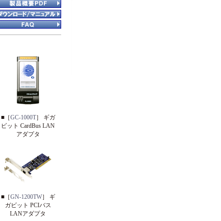
■［
GC-1000T
］ ギガ
ビット CardBus LAN
アダプタ
■［
GN-1200TW
］ ギ
ガビット PCIバス
LANアダプタ