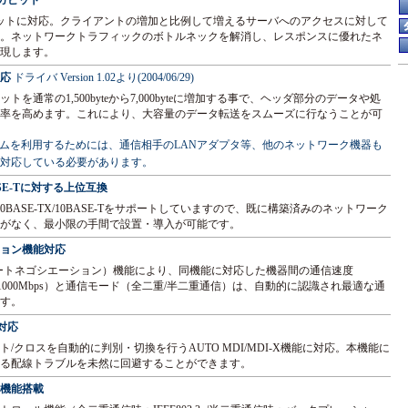
ギガビット
Tギガビットに対応。クライアントの増加と比例して増えるサーバへのアクセスに対して
。ネットワークトラフィックのボトルネックを解消し、レスポンスに優れたネ
現します。
対応
ドライバ Version 1.02より(2004/06/29)
を通常の1,500byteから7,000byteに増加する事で、ヘッダ部分のデータや処
率を高めます。これにより、大容量のデータ転送をスムーズに行なうことが可
ムを利用するためには、通信相手のLANアダプタ等、他のネットワーク機器も
対応している必要があります。
0BASE-Tに対する上位互換
0BASE-TX/10BASE-Tをサポートしていますので、既に構築済みのネットワーク
がなく、最小限の手間で設置・導入が可能です。
ョン機能対応
ation（オートネゴシエーション）機能により、同機能に対応した機器間の通信速度
Mbps/1000Mbps）と通信モード（全二重/半二重通信）は、自動的に認識され最適な通
す。
X対応
/クロスを自動的に判別・切換を行うAUTO MDI/MDI-X機能に対応。本機能に
る配線トラブルを未然に回避することができます。
機能搭載