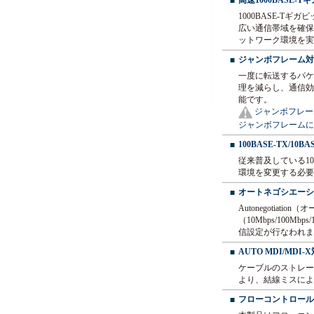
高速1000BASE-T
■
1000BASE-
広い通信帯域を確保
ットワーク環境を実
ジャンボフレーム
■
一度に転送するパケット
理を減らし、通信効
能です。
ジャンボフレー
ジャンボフレームに
100BASE-TX/1
■
従来普及している10
環境を変更する必要
オートネゴシエーシ
■
Autonegoti
（10Mbps/100
信設定が行なわれま
AUTO MDI/MDI-
■
ケーブルのストレート
より、結線ミスによ
フローコントロール
■