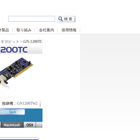
け製品
取り組み
会社案内
採用情報
>
ギガビット
> GN-1200TC
後継機：
GN1200TW2