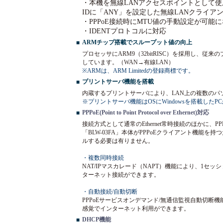
・本機を無線LANアクセスポイントとして使用
IDに「ANY」を設定した無線LANクライ
・PPPoE接続時にMTU値の手動設定が可能
・IDENTプロトコルに対応
ARMチップ搭載でスループット値の向上
■
プロセッサにARM9（32bitRISC）を採用し、
しています。（WAN→有線LAN）
※ARMは、ARM Limitedの登録商標です。
プリントサーバ機能を搭載
■
内蔵するプリントサーバにより、LAN上の複数のパ
※プリントサーバ機能はOSにWindowsを搭載した
PPPoE(Point to Point Protocol over Ethernet)対応
■
接続方式として通常のEthernet常時接続のほかに、
「BLW-03FA」本体がPPPoEクライアント機能を
ルする必要は有りません。
・複数同時接続
NAT/IPマスカレード（NAPT）機能により、1セ
ターネット接続ができます。
・自動接続/自動切断
PPPoEサービスオンデマンド/無通信監視自動切
感覚でインターネット利用ができます。
DHCP機能
■