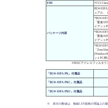
EMI
VCCI Clas
BLW-0
ュアル、 
*BLW-03
「驚速ADS
イアントP
*BLW-03
パッケージ内容
「驚速ADS
イアントP
*BLW-03
「ZoneAla
(Windows
ントPC用
※MACアドレスフィルタリング機
「BLW-03FA-PK」付属品
「BLW-03FA-PKC」付属品
「BLW-03FA-PKU」付属品
※
表示の数値は、無線LAN規格の理論上の