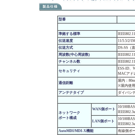
型番
準拠する標準
IEEE802.1
伝送速度
11/5.5/2
伝送方式
DS-SS
周波数(中心周波数)
IEEE802.1
チャンネル数
IEEE802.1
ESS-ID、W
セキュリティ
MACア
屋内：80m
通信距離
※屋内使
アンテナタイプ
ダイバシ
10/100
WAN側ポート
IEEE802.3
ネットワーク
ポート構成
10/100B
LAN側ポート
IEEE802.3
AutoMDI/MDI-X機能
有線側ポー