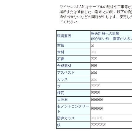
ワイヤレスLAN はケーブルの配線や工事等
場所または通信したい端末 との間に以下の
通信出来ないなどの問題が生じます。安定し
てください。
転送距離への影響
環境要因
(※が多い程、影響が大き
空気
※
木材
※※
石膏
※※
合成素材
※※
アスベスト
※※
ガラス
※※
水
※※※
煉瓦
※※※
大理石
※※※※
セメントコンクリー
※※※※
ト
防弾ガラス
※※※※
鉄
※※※※※