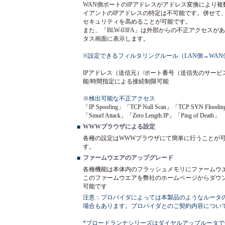
WAN側ポートのIPアドレスがアドレス変換により
イアントのIPアドレスの特定は不可能です。併せて
セキュリティを高めることが可能です。
また、「BLW-03FA」は外部からの不正アクセス
タス画面に表示します。
※設定できるフィルタリングルール（LAN側→WAN
IPアドレス（送信元）/ポート番号（送信先のサービス）
能/時間指定による接続制限可能
※検出可能な不正アクセス
「IP Spoofing」「TCP Null Scan」「TCP SYN Floodin
「Smurf Attack」「Zero Length IP」「Ping of Death」
WWWブラウザによる設定
■
各種の設定はWWWブラウザにて簡単に行うことが
す。
ファームウエアのアップグレード
■
各種機能は本体内のフラッシュメモリにファームウ
このファームウエアを弊社のホームページからダウ
可能です
注意：プロバイダによっては本製品のようなルータ
場合もあります。プロバイダとのご契約内容につい
*ブロードランナシリーズはダイヤルアップルータ