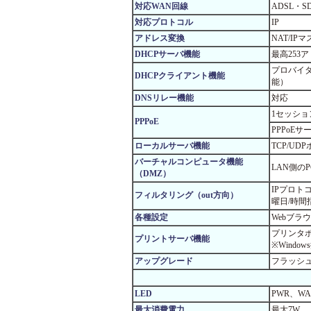
対応WAN回線
ADSL・S
対応プロトコル
IP
アドレス変換
NAT/IP
DHCPサーバ機能
最高253
プロバイダ
DHCPクライアント機能
能）
DNSリレー機能
対応
1セッショ
PPPoE
PPPoE
ローカルサーバ機能
TCP/U
バーチャルコンピュータ機能
LAN側の
（DMZ）
IPプロトコ
フィルタリング（out方向）
曜日/時間
各種設定
Webブラ
プリンタポ
プリントサーバ機能
※Wind
アップグレード
フラッシュ
LED
PWR、WA
最大消費電力
最大7W