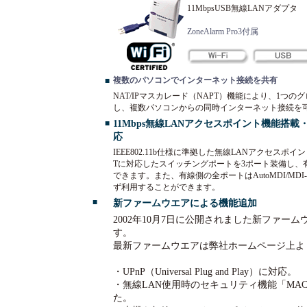
11MbpsUSB無線LANアダプタ
ZoneAlarm Pro3付属
複数のパソコンでインターネット接続を共有
■
NAT/IPマスカレード（NAPT）機能により、1つ
し、複数パソコンからの同時インターネット接続を
11Mbps無線LANアクセスポイント機能搭載・
■
応
IEEE802.11b仕様に準拠した無線LANアクセスポイ
Tに対応したスイッチングポートを3ポート装備し、
できます。また、有線側の全ポートはAutoMDI/M
ず利用することができます。
■
新ファームウエアによる機能追加
2002年10月7日に公開されました新ファーム
す。
最新ファームウエアは弊社ホームページ上よ
・UPnP（Universal Plug and Play）に対応。
・無線LAN使用時のセキュリティ機能「MA
た。