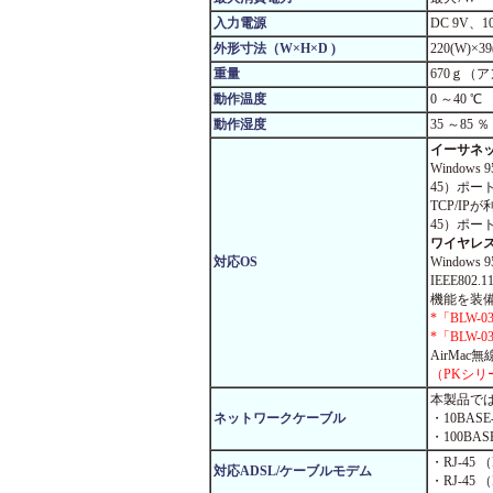
入力電源
DC 9V、1
外形寸法（W×H×D )
220(W)×39
重量
670ｇ（
動作温度
0 ～40 ℃
動作湿度
35 ～85 ％
イーサネ
Windows 
45）ポー
TCP/IP
45）ポー
ワイヤレ
対応OS
Windows 
IEEE80
機能を装
*「BLW-0
*「BLW-0
AirMac
（PKシリ
本製品で
ネットワークケーブル
・10BAS
・100BA
・RJ-45
対応ADSL/ケーブルモデム
・RJ-4