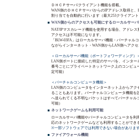
ＤＨＣＰサーバ/クライアント機能を搭載。
WAN側のＤＨＣＰサーバからのIPアドレス取得と、
割り当てを自動的に行います（最大253クライアント
WAN側からのアクセスも可能にするローカルサー
■
NAT/IPマスカレード機能を使用する場合、アドレ
アクセスは不可能になります。
「BLW-03FA」はローカルサーバ機能・バーチャル
ながらインターネット・WAN側からLAN側へアク
＜ローカルサーバ機能（ポートフォワーディング）
LAN側ポートに接続した特定のサーバを、インターネ
番号ごとにプライベートネットワーク上のコンピュー
定可能）
＜バーチャルコンピュータ機能＞
LAN側のコンピュータをインターネット上からアクセス可能に
ることもあります。バーチャルコンピュータ機能を設定
へ送られてくる不明なパケットはすべてバーチャル
可能）
ネットワークゲームも利用可能
■
ローカルサーバ機能やバーチャルコンピュータを利用
応のネットワークゲームなども利用することがで
※一部ソフトウェアでは利用できない場合がありま
ファイアウォール機能
■