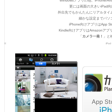
Windowsアプリの他、iPhone/A
更には画面の大きいiPad向
外出先でもかんたんにリアルタイ
細かな設定までパソ
iPhone向けアプリはApp St
Kindle向けアプリはAmazo
「
カメラ一発！
」と
iPo