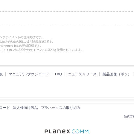
。
エンタテイメントの登録商標です。
ationの米国及びその他の国における登録商標です。
たApple Inc.の登録商標です。
hone商標は、アイホン株式会社のライセンスに基づき使用されています。
観
マニュアル/ダウンロード
FAQ
ニュースリリース
製品画像（ポジ）
ロード
法人様向け製品
プラネックスの取り組み
品質方