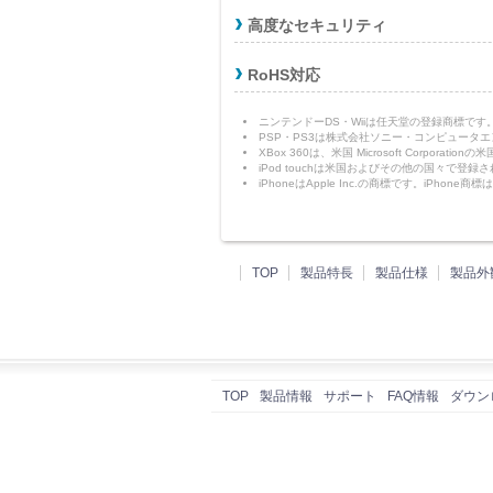
高度なセキュリティ
RoHS対応
ニンテンドーDS・Wiiは任天堂の登録商標です
PSP・PS3は株式会社ソニー・コンピュータ
XBox 360は、米国 Microsoft Corpor
iPod touchは米国およびその他の国々で登録され
iPhoneはApple Inc.の商標です。iP
TOP
製品特長
製品仕様
製品外
TOP
製品情報
サポート
FAQ情報
ダウン