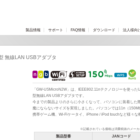
製品情報
サポート
FAQ情報
ダウンロード
法人様向
超小型 無線LAN USBアダプタ
「GW-USMicroN2W」は、IEEE802.11nテクノロジーを
型無線LAN USBアダプタです。
今までの製品よりのさらに小さくなって、パソコンに装着した際
魔にならないサイズを実現しました。パソコンでは11n（150M
携帯ゲーム機、Wi-Fiケータイ、iPhone / iPod touchなど様
※記載されている価格は消費税抜のメーカ
製品型番
JANコード