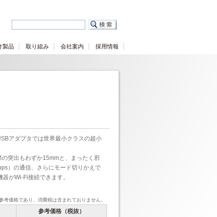
け製品
取り組み
会社案内
採用情報
使ったUSBアダプタでは世界最小クラスの超小
の突出もわずか15mmと、まったく邪
bps）の通信、さらにモード切りかえで
々な機器がWi-Fi接続できます。
参考価格であり、消費税は含まれておりません。
参考価格（税抜）