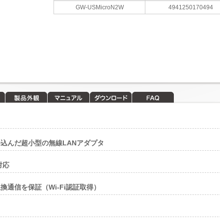
GW-USMicroN2W
4941250170494
製品外観
マニュアル
ダウンロード
FAQ
込んだ超小型の無線LANアダプタ
も対応
通信を保証（Wi-Fi認証取得）