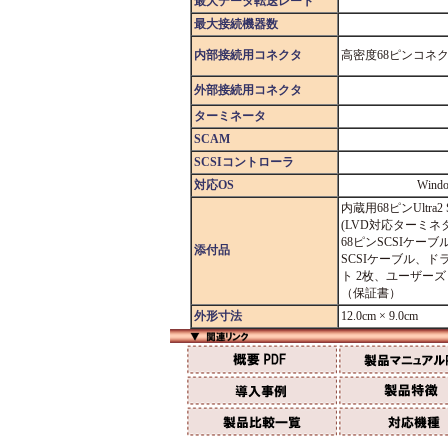
最大データ転送レート
最大接続機器数
内部接続用コネクタ
高密度68ピンコネク
外部接続用コネクタ
ターミネータ
SCAM
SCSIコントローラ
対応OS
Windo
内蔵用68ピンUltra2
(LVD対応ターミネ
68ピンSCSIケーブ
添付品
SCSIケーブル、
ト 2枚、ユーザー
（保証書）
外形寸法
12.0cm × 9.0cm