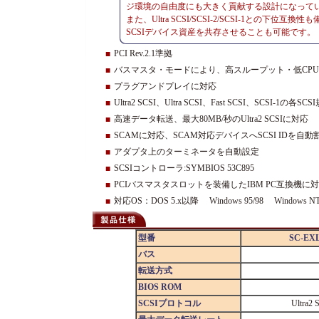
ジ環境の自由度にも大きく貢献する設計になって
また、Ultra SCSI/SCSI-2/SCSI-1との下
SCSIデバイス資産を共存させることも可能です。
PCI Rev.2.1準拠
■
バスマスタ・モードにより、高スループット・低CP
■
プラグアンドプレイに対応
■
Ultra2 SCSI、Ultra SCSI、Fast SCSI、SCSI-1の各
■
高速データ転送、最大80MB/秒のUltra2 SCSIに対応
■
SCAMに対応、SCAM対応デバイスへSCSI IDを自
■
アダプタ上のターミネータを自動設定
■
SCSIコントローラ:SYMBIOS 53C895
■
PCIバスマスタスロットを装備したIBM PC互換機に
■
対応OS：DOS 5.x以降 Windows 95/98 Windows NT 3.5
■
型番
SC-EXL
バス
転送方式
BIOS ROM
SCSIプロトコル
Ultra2