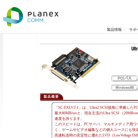
製品情報
サポ
「SC-EXLV2-1」は、Ultra2 SCSI規格に準
最大80MB/secと、現在主流のUltra SCSI （20MB/sec）
速度を誇ります。
このスピードは、PCサーバ、マルチメディア用
く、ゲームやビデオ編集などの個人ユースにも快
高速転送時の安定性に優れたLVD（LowVoltage Di