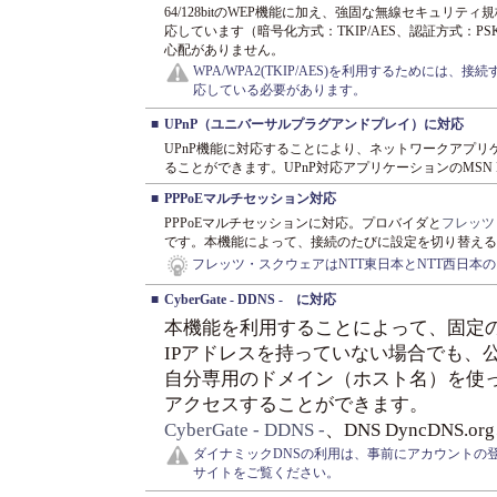
64/128bitのWEP機能に加え、強固な無線セキュリティ規格のWPA
応しています（暗号化方式：TKIP/AES、認証方式：PSK/
心配がありません。
WPA/WPA2(TKIP/AES)を利用するためには、接続す
応している必要があります。
■
UPnP（ユニバーサルプラグアンドプレイ）に対応
UPnP機能に対応することにより、ネットワークアプ
ることができます。UPnP対応アプリケーションのMSN M
■
PPPoEマルチセッション対応
PPPoEマルチセッションに対応。プロバイダと
フレッツ
です。本機能によって、接続のたびに設定を切り替える
フレッツ・スクウェアはNTT東日本とNTT西日本の
■
CyberGate - DDNS - に対応
本機能を利用することによって、固定
IPアドレスを持っていない場合でも、
自分専用のドメイン（ホスト名）を使
アクセスすることができます。
CyberGate - DDNS -
、DNS DyncDNS.org
ダイナミックDNSの利用は、事前にアカウントの
サイトをご覧ください。