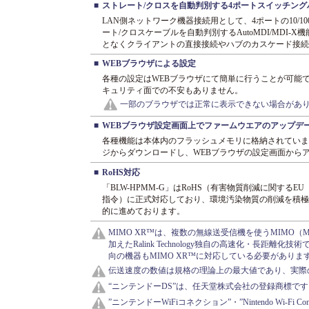
■
ストレート/クロスを自動判別する4ポートスイッチング
LAN側ネットワーク機器接続用として、4ポートの10/1
ート/クロスケーブルを自動判別するAutoMDI/MDI
となくクライアントの直接接続やハブのカスケード接続
■
WEBブラウザによる設定
各種の設定はWEBブラウザにて簡単に行うことが可能
キュリティ面での不安もありません。
一部のブラウザでは正常に表示できない場合があ
■
WEBブラウザ設定画面上でファームウエアのアップデ
各種機能は本体内のフラッシュメモリに格納されていま
ジからダウンロードし、WEBブラウザの設定画面から
■
RoHS対応
「BLW-HPMM-G」はRoHS（有害物質削減に関するEU
指令）に正式対応しており、環境汚染物質の削減を積極
的に進めております。
MIMO XR™は、複数の無線送受信機を使うMIMO（Multiple
加えたRalink Technology独自の高速化・長距離
向の機器もMIMO XR™に対応している必要がありま
伝送速度の数値は規格の理論上の最大値であり、実際
“ニンテンドーDS”は、任天堂株式会社の登録商標です
”ニンテンドーWiFiコネクション”・”Nintendo Wi-Fi