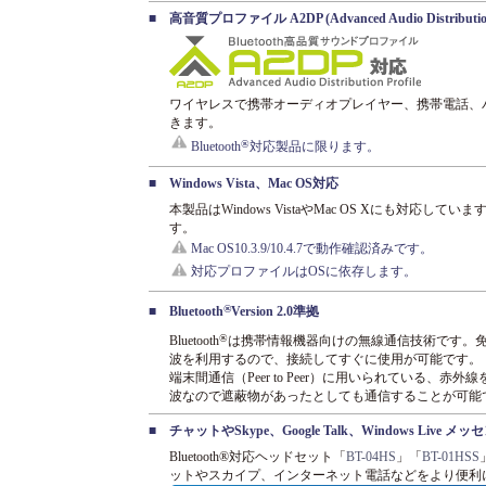
■
高音質プロファイル A2DP (Advanced Audio Distribution
ワイヤレスで携帯オーディオプレイヤー、携帯電話、
きます。
®
Bluetooth
対応製品に限ります。
■
Windows Vista、Mac OS対応
本製品はWindows VistaやMac OS Xにも対応
す。
Mac OS10.3.9/10.4.7で動作確認済みです。
対応プロファイルはOSに依存します。
®
■
Bluetooth
Version 2.0準拠
®
Bluetooth
は携帯情報機器向けの無線通信技術です。免許
波を利用するので、接続してすぐに使用が可能です。
端末間通信（Peer to Peer）に用いられている、赤
波なので遮蔽物があったとしても通信することが可能
■
チャットやSkype、Google Talk、Windows Liv
Bluetooth®対応ヘッドセット「
BT-04HS
」「
BT-01HSS
ットやスカイプ、インターネット電話などをより便利