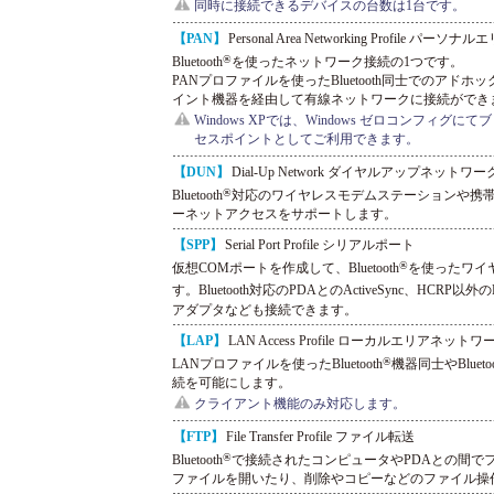
同時に接続できるデバイスの台数は1台です。
【PAN】
Personal Area Networking Profile
®
Bluetooth
を使ったネットワーク接続の1つです。
PANプロファイルを使ったBluetooth同士でのアドホック
イント機器を経由して有線ネットワークに接続ができ
Windows XPでは、Windows ゼロコンフィ
セスポイントとしてご利用できます。
【DUN】
Dial-Up Network ダイヤルアップネットワー
®
Bluetooth
対応のワイヤレスモデムステーションや携
ーネットアクセスをサポートします。
【SPP】
Serial Port Profile シリアルポート
®
仮想COMポートを作成して、Bluetooth
を使ったワイ
す。Bluetooth対応のPDAとのActiveSync、HCRP以外のBlu
アダプタなども接続できます。
【LAP】
LAN Access Profile ローカルエリアネット
®
LANプロファイルを使ったBluetooth
機器同士やBluetoo
続を可能にします。
クライアント機能のみ対応します。
【FTP】
File Transfer Profile ファイル転送
®
Bluetooth
で接続されたコンピュータやPDAとの間で
ファイルを開いたり、削除やコピーなどのファイル操