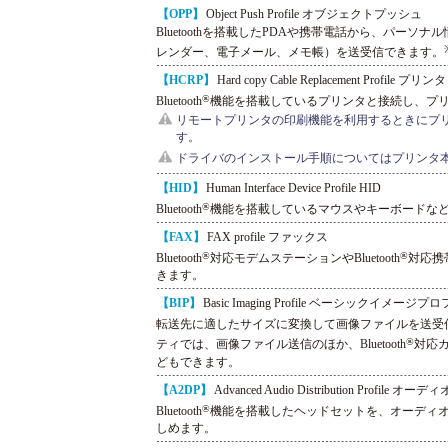
【OPP】
Object Push Profile オブジェクトプッシュ
Bluetoothを搭載したPDAや携帯電話から、パーソ
レンダー、電子メール、メモ帳）を送受信できます。
【HCRP】
Hard copy Cable Replacement Profile プリンタ
®
Bluetooth
機能を搭載しているプリンタと接続し、プ
リモートプリンタの印刷機能を利用するときにプ
す。
ドライバのインストール手順についてはプリンタ
【HID】
Human Interface Device Profile HID
®
Bluetooth
機能を搭載しているマウスやキーボードな
【FAX】
FAX profile ファックス
®
®
Bluetooth
対応モデムステーションやBluetooth
対応携帯
きます。
【BIP】
Basic Imaging Profile ベーシックイメージ
転送先に適したサイズに変換して画像ファイルを送受信する
®
ティでは、画像ファイル送信のほか、Bluetooth
対応
どもできます。
【A2DP】
Advanced Audio Distribution Profile
®
Bluetooth
機能を搭載したヘッドセットを、オーディ
しめます。