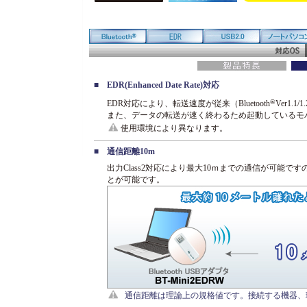
■
EDR(Enhanced Date Rate)対応
®
EDR対応により、転送速度が従来（Bluetooth
Ver1.
また、データの転送が速く終わるため起動しているモ
使用環境により異なります。
■
通信距離10m
出力Class2対応により最大10ｍまでの通信が可能
とが可能です。
通信距離は理論上の規格値です。接続する機器、