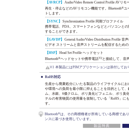
【AVRCP】
Audio/Video Remote Control Profil
®
再生・停止などのAVリモコン機能です。Bluetooth
ユ
トします。
【SYNC】
Synchronization Profile 同期プロファイル
携帯電話、PDA、スマートフォンなどとパソコンと
することができます。
【GAVDP】
General Audio/Video Distribution P
ビデオ ストリームと音声ストリームを配信するため
【HSP】
Head Set Profile ヘッドセット
®
※2
Bluetooth
ヘッドセットや携帯電話
と接続して、音
※1
本製品にはPIMアプリケーションは添付してお
■
RoHS対応
生産から廃棄処分にいたる製品のライフサイクルにお
や環境への負荷を最小限に抑えることを目的として、
ム、水銀、6価クロム、ポリ臭化ビフェニル、ポリ臭
テルの有害物質の使用量を規制している「RoHS」に
す。
®
Bluetooth
は、その商標権者が所有している商標であ
ンスに基づき使用しています。