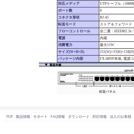
対応メディア
UTPケーブル（100M
ポート数
8
コネクタ形状
RJ-45
転送モード
ストア＆フォワード
フローコントロール
全二重：IEEE802.
電源
内蔵
消費電力
最大11W
サイズ(W×H×D)
251(W)×37(H)×118(D
パッケージ内容
FX-08NP本体, 電
TOP
製品情報
サポート
FAQ情報
ダウンロード
対応情報
法人のお客様