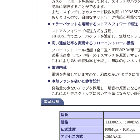
カスケードポートを装備しており、スイッチやハブ
簡単に増設することができます。
また、スイッチにはカスケード段数制限（100BASE-T
ありませんので、自由なネットワーク構築が可能で
■
エラーパケットを遮断するストア＆フォワード転送
ストア＆フォワード転送方式を採用。
FX-08NP内でエラーパケットを遮断し、無駄なト
■
高い通信効率を実現するフローコントロール機能
フローコントロール機能（全二重：IEEE802.3x
送受信速度（バンド幅）のミスマッチを原因とするパ
これにより高い通信効率を実現し、無駄のないネッ
■
電源内蔵
電源を内蔵していますので、邪魔なACアダプタに
■
冷却ファンを省いた静音設計
発熱量の少ないチップを採用し、騒音の原因となる
これによりデスクトップにおいても気にならない静
型番
規格
IEEE802.3u（100BAS
伝送速度
100Mbps・10Mbps
アクセス方式
CSMA/CD