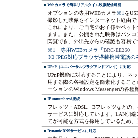
Webカメラで簡単リアルタイム映像配信可能
■
オプションの専用WEBカメラ
※1
をU
撮影した映像をインターネット経由で
これにより、ご自宅のお子様やペット
ます。また、公開された映像はパソコ
閲覧でき、外出先からの確認も容易で
※1 専用WEBカメラ「
BRC-EE260
」
※2 JPEG対応ブラウザ搭載携帯電話のみ（
UPnP（ユニバーサルプラグアンドプレイ）に対応
■
UPnP機能に対応することにより、ネ
用する際の各種設定を簡素化することが
ーションのWindows Messenge
IP unnumbered接続
■
フレッツ・ADSL、Bフレッツなどの
サービスに対応しています。LAN側端
てが可能な方式を採用しているため、
Dynamic DNSサービスに対応
■