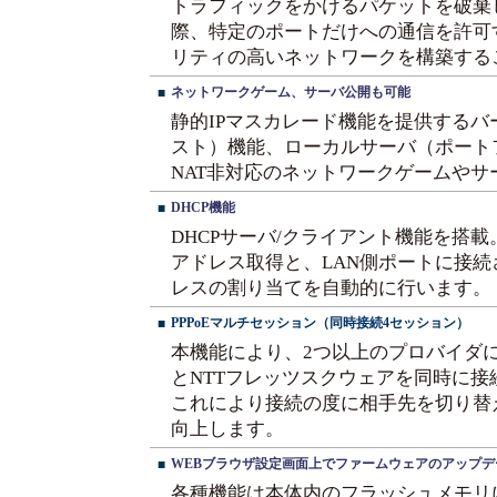
トラフィックをかけるパケットを破棄
際、特定のポートだけへの通信を許可
リティの高いネットワークを構築する
ネットワークゲーム、サーバ公開も可能
■
静的IPマスカレード機能を提供するバ
スト）機能、ローカルサーバ（ポート
NAT非対応のネットワークゲームやサ
DHCP機能
■
DHCPサーバ/クライアント機能を搭載。
アドレス取得と、LAN側ポートに接続
レスの割り当てを自動的に行います。
PPPoEマルチセッション（同時接続4セッション）
■
本機能により、2つ以上のプロバイダ
とNTTフレッツスクウェアを同時に
これにより接続の度に相手先を切り替
向上します。
WEBブラウザ設定画面上でファームウェアのアップデ
■
各種機能は本体内のフラッシュメモリ