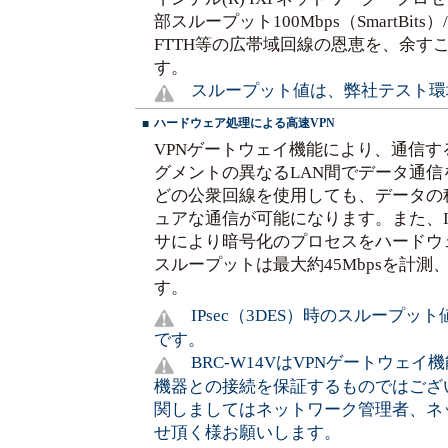
部スループット100Mbps（SmartBits
FTTH等の広帯域回線の恩恵を、余す
す。
スループット値は、弊社テスト環
ハードウェア処理による高速VPN
■
VPNゲートウェイ機能により、通信
グメントの異なるLAN間でデータ通
どの公衆回線を使用しても、データの
ュアな通信が可能になります。また、IX
サにより暗号化のプロセスをハードウェア
スループットは最大約45Mbpsを計
す。
IPsec（3DES）時のスループ
です。
BRC-W14VはVPNゲートウェイ
機器との接続を保証するものではござい
関しましてはネットワーク管理者、ネ
せ頂く様お願いします。