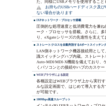
た、同様にUSBメモリを使用することもで
お持ちのUSBハードディスク及び
ない場合があります
IXPネットワーク・プロセッサ搭載
■
圧倒的な処理速度と低消費電力を兼ね備え
ーク・プロセッサを搭載。さらに、多
り、eXgateシリーズの先進性を支え
ストレート/クロスを自動判別する4ポートスイッチン
■
LAN側ネットワーク機器接続用として、4
識スイッチングハブ内蔵。ストレート
Auto-MDI/MDI-X機能を備えて
くパソコンとの接続やハブのカスケー
WEBブラウザによる設定
■
各種設定はWEBブラウザ上から実行
ルな設定画面で、はじめて導入する方
が可能です。
100Mbps高速スループット
■
インテル(R) IXPネットワーク・プ