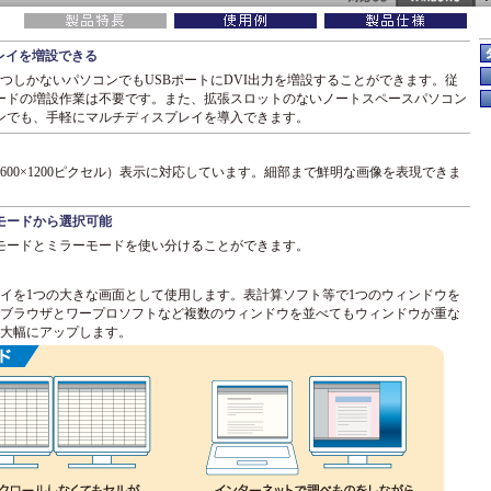
プレイを増設できる
つしかないパソコンでもUSBポートにDVI出力を増設することができます。従
ードの増設作業は不要です。また、拡張スロットのないノートスペースパソコン
ンでも、手軽にマルチディスプレイを導入できます。
1600×1200ピクセル）表示に対応しています。細部まで鮮明な画像を表現できま
モードから選択可能
モードとミラーモードを使い分けることができます。
イを1つの大きな画面として使用します。表計算ソフト等で1つのウィンドウを
ブラウザとワープロソフトなど複数のウィンドウを並べてもウィンドウが重な
大幅にアップします。