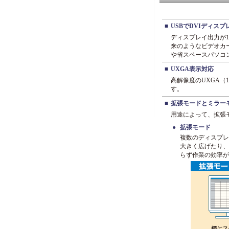
■
USBでDVIディス
ディスプレイ出力が1
来のようなビデオカ
や省スペースパソコ
■
UXGA表示対応
高解像度のUXGA（
す。
■
拡張モードとミラー
用途によって、拡張
●
拡張モード
複数のディスプレ
大きく広げたり、
らず作業の効率が