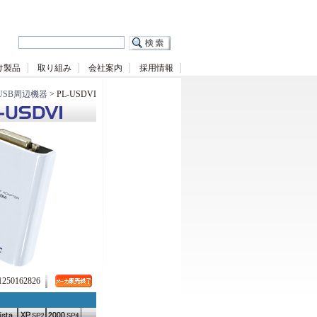
け製品
取り組み
会社案内
採用情報
USB周辺機器
> PL-USDVI
50162826