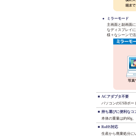
●
ミラーモード
主画面と副画面に
なディスプレイに
様々なシーンで活
■
ACアダプタ不要
パソコンのUSBポ
■
持ち運びに便利なコ
本体の重量は約60
■
RoHS対応
生産から廃棄処分に