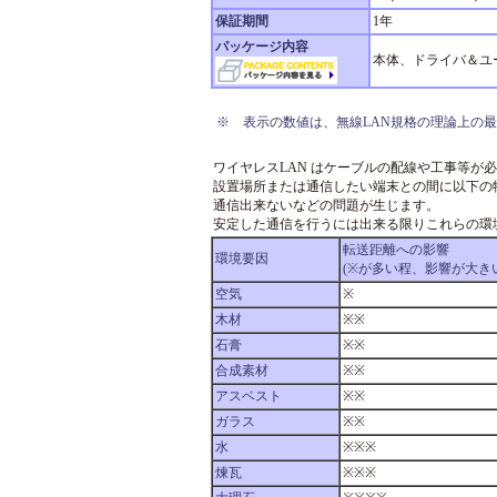
保証期間
1年
パッケージ内容
本体、ドライバ＆ユー
※
表示の数値は、無線LAN規格の理論上の
ワイヤレスLAN はケーブルの配線や工事等が
設置場所または通信したい端末との間に以下の
通信出来ないなどの問題が生じます。
安定した通信を行うには出来る限りこれらの環
転送距離への影響
環境要因
(※が多い程、影響が大き
空気
※
木材
※※
石膏
※※
合成素材
※※
アスベスト
※※
ガラス
※※
水
※※※
煉瓦
※※※