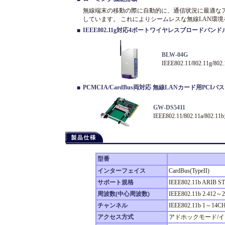
無線端末の移動の際に自動的に、通信状況に最適な
しています。 これによりシームレスな無線LAN環
IEEE802.11g対応4ポートワイヤレスブロードバ
■
BLW-04G
IEEE802.11/802.1
PCMCIA/CardBus両対応 無線LANカード用PCI
■
GW-DS5411
IEEE802.11/802.11a/80
型番
インターフェイス
CardBus(TypeII)
サポート規格
IEEE802.11b ARIB S
周波数(中心周波数)
IEEE802.11b 2.412～
チャンネル
IEEE802.11b 1～14C
アクセス方式
アドホックモード/