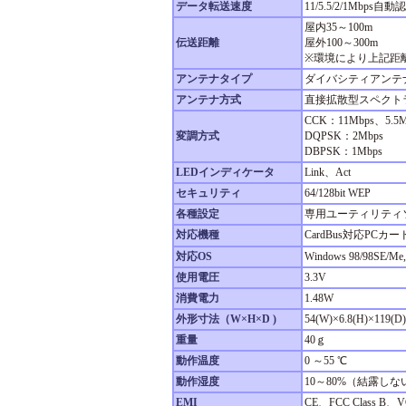
データ転送速度
11/5.5/2/1Mbps自動
屋内35～100m
伝送距離
屋外100～300m
※環境により上記距
アンテナタイプ
ダイバシティアンテ
アンテナ方式
直接拡散型スペクトラ
CCK：11Mbps、5.5M
変調方式
DQPSK：2Mbps
DBPSK：1Mbps
LEDインディケータ
Link、Act
セキュリティ
64/128bit WEP
各種設定
専用ユーティリティ
対応機種
CardBus対応PCカ
対応OS
Windows 98/98SE/Me
使用電圧
3.3V
消費電力
1.48W
外形寸法（W×H×D )
54(W)×6.8(H)×1
重量
40ｇ
動作温度
0 ～55 ℃
動作湿度
10～80%（結露し
EMI
CE、FCC Class B、VC