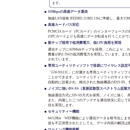
ます。
11Mbpsの高速データ通信
■
無線LAN規格 IEEE802.11/802.11bに準拠し、
高速カードバス対応
■
PCMCIAカード（PCカード）のインターフェースの規格
のPCカードよりも高速にデータ転送を行うことがで
新チップ採用で低消費電力、低CPU負荷を実現
■
通信チップにADMtekチップを採用。これにより、
費量が約1.5Wの低消費電力を実現しています。また
されています。
専用ユーティリティソフトで容易にワイヤレス設定
■
「GW-NS11C」に付属する専用ユーティリティソ
ことができます。ユーティリティソフトのサイトサ
自動的に詮索され、検出された無線機器のESS-ID
ノイズに強いDS-SS（直接拡散型スペクトラム拡散
■
無線通信方式にDS-SS方式を採用。ノイズに強く
また、内蔵した二つのアンテナを通信状況に応じて
信を実現します。
セキュリティー機能
■
64/128bit WEP機能により通信データを暗号
波を不正傍受されたとしても、データ内容の解読は
ローミング機能搭載
■