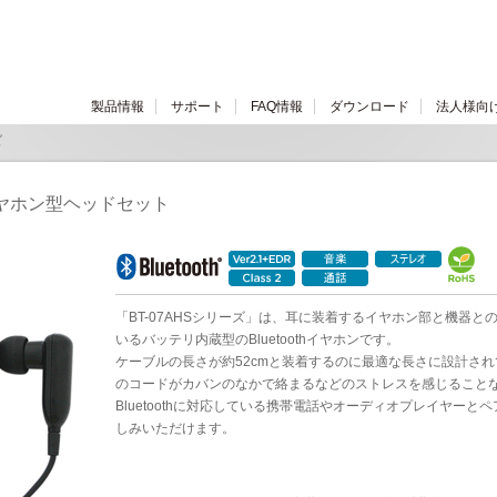
製品情報
サポート
FAQ情報
ダウンロード
法人様向
ズ
対応 イヤホン型ヘッドセット
「BT-07AHSシリーズ」は、耳に装着するイヤホン部と機器との通
いるバッテリ内蔵型のBluetoothイヤホンです。
ケーブルの長さが約52cmと装着するのに最適な長さに設計さ
のコードがカバンのなかで絡まるなどのストレスを感じること
Bluetoothに対応している携帯電話やオーディオプレイヤー
しみいただけます。