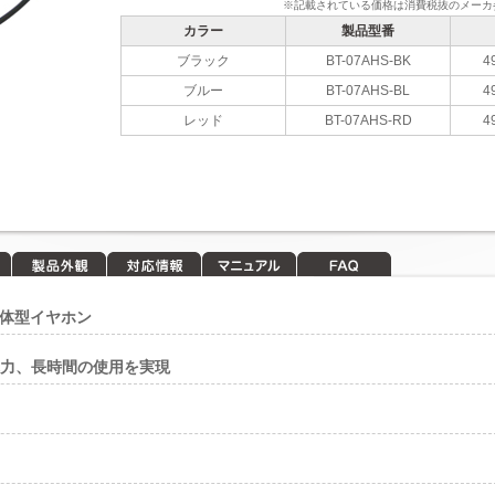
※記載されている価格は消費税抜のメーカ
カラー
製品型番
ブラック
BT-07AHS-BK
4
ブルー
BT-07AHS-BL
4
レッド
BT-07AHS-RD
4
製品外観
対応情報
マニュアル
FAQ
h一体型イヤホン
消費電力、長時間の使用を実現