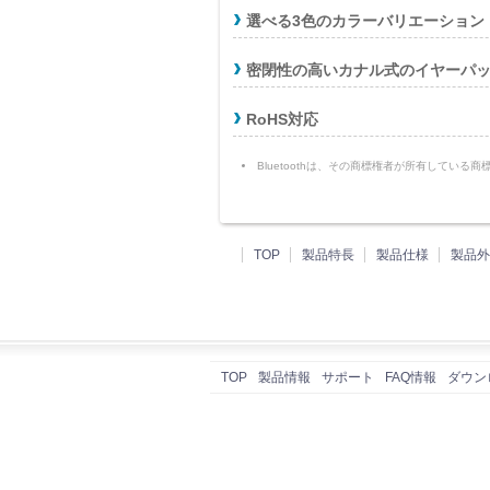
選べる3色のカラーバリエーション
密閉性の高いカナル式のイヤーパ
RoHS対応
Bluetoothは、その商標権者が所有して
TOP
製品特長
製品仕様
製品外
TOP
製品情報
サポート
FAQ情報
ダウン