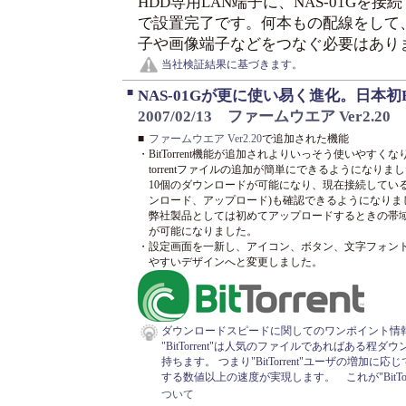
HDD専用LAN端子に、NAS-01Gを接
で設置完了です。何本もの配線をして
子や画像端子などをつなぐ必要はあり
当社検証結果に基づきます。
■
NAS-01Gが更に使い易く進化。日本初Bi
2007/02/13 ファームウエア Ver2.20
■
ファームウエア Ver2.20
で追加された機能
・
BitTorrent機能が追加されよりいっそう使いやすく
torrentファイルの追加が簡単にできるようになりま
10個のダウンロードが可能になり、現在接続している
ンロード、アップロード)も確認できるようになりま
弊社製品としては初めてアップロードするときの帯
が可能になりました。
・
設定画面を一新し、アイコン、ボタン、文字フォン
やすいデザインへと変更しました。
ダウンロードスピードに関してのワンポイント情
"BitTorrent"は人気のファイルであればある
持ちます。 つまり"BitTorrent"ユーザの増
する数値以上の速度が実現します。 これが"BitTo
ついて