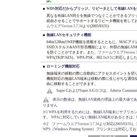
WDS対応だからブリッジ、リピータとして有線LAN
■
異なる有線LAN同士を無線でつなぐことができるブリ
経由させることでサポートするリピータ機能を有しておりま
ムウエアVersion 3.7.34
より(2005/03/31)
無線LANセキュリティ機能
■
64bit/128bitのWEP機能を搭載するとともに、M
SSIDステルス&ANY拒否機能により、外部の無線L
を防ぐことができます。また、
ファームウエアVersion 3.
WPA(TKIP/AES)、WPA-PSK、802.1x
※1
に対応しまし
ローミング機能対応
■
無線端末の移動の際に自動的にアクセスポイントを切
機能対応の無線LAN端末は移動の際に生じがちな通信
由に移動することができます。
Super GおよびSuper A/Gロゴは、Atheros Commun
表示の数値は、無線LAN規格の理論上の最大値で
りません
※1 WPAを利用するためには、無線LAN端末にサプリ
す。 WPAに対応していない無線LAN端末があるときは
※2
ファームウエアVersion 3.7.34
より対応(2005/03
WPS（Windows Printing System）プリンタには対応し