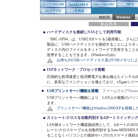
ハードディスクを接続しNASとして利用可能
■
「BRC-AP04」は、USB2.0ポートを2基搭載し、さらにNAS（N
製品に、USBハードディスクを接続することによりネ
ディスク内のファイルをネットワークで共有することが
使用することもできます。(Windowsのみ)
お持ちのUSBハードディスク及びUSBメモリに
IXPネットワーク・プロセッサ搭載
■
圧倒的な処理速度と低消費電力を兼ね備えたインテル(R
に、多彩なファンクションを備えており、eXgateシ
■
USBプリントサーバ機能を搭載
ファームウエアVersion 
USBプリントサーバ機能により、LAN上の複数のパソ
ます。
プリントサーバ機能はWindows2000/XPを搭載
ストレート/クロスを自動判別する4ポートスイッチン
■
LAN側ネットワーク機器接続用として、4ポートの10/1
レート/クロスケーブルを自動判別するAuto-MDI/M
ることなくパソコンとの接続やハブのカスケード接続