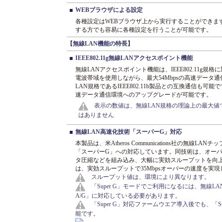
WEBブラウザによる設定
■
各種設定はWEBブラウザ上から実行することができま
する方でも容易に各種設定を行うことが可能です。
【無線LAN機能の特長】
IEEE802.11g無線LANアクセスポイント機能
■
無線LANアクセスポイント機能は、IEEE802.11g規格に
電波帯域を使用しながら、最大54Mbpsの高速データ
LAN規格であるIEEE802.11b製品との互換通信も
速データ通信環境へのアップグレードが可能です。
表示の数値は、無線LAN規格の理論上の最大
はありません
無線LAN高速化技術「スーパーG」対応
■
本製品は、米Atheros Communications社の無
「スーパーG」への対応しています。同技術は、オー
タ圧縮などを組み込み、大幅に実効スループットを向
は、実効スループットで35Mbpsオーバーの速度を実
スループット値は、環境により異なります。
「Super G」モードでご利用になるには、無線LANク
A/G」に対応している必要があります。
「Super G」対応ファームウエア導入後でも、「S
能です。