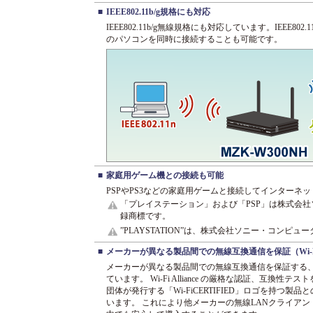
■
IEEE802.11b/g規格にも対応
IEEE802.11b/g無線規格にも対応しています。IEEE802.
のパソコンを同時に接続することも可能です。
■
家庭用ゲーム機との接続も可能
PSPやPS3などの家庭用ゲームと接続してインターネ
「プレイステーション」および「PSP」は株式会
録商標です。
”PLAYSTATION”は、株式会社ソニー・コンピ
■
メーカーが異なる製品間での無線互換通信を保証（Wi-
メーカーが異なる製品間での無線互換通信を保証する、W
ています。 Wi-Fi Alliance の厳格な認証、互換性
団体が発行する「Wi-FiCERTIFIED」ロゴを持つ製
います。 これにより他メーカーの無線LANクライア