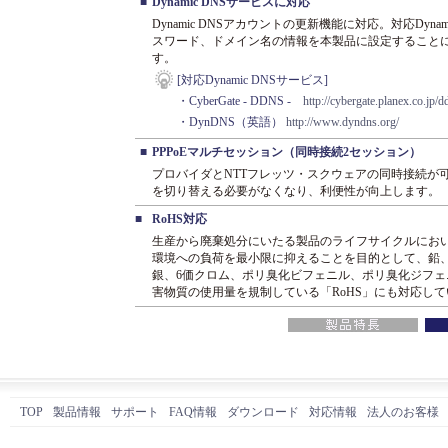
■
Dynamic DNSサービスに対応
Dynamic DNSアカウントの更新機能に対応。対応Dyn
スワード、ドメイン名の情報を本製品に設定すること
す。
[対応Dynamic DNSサービス]
・CyberGate - DDNS -
http://cybergate.planex.co.jp/d
・DynDNS（英語）
http://www.dyndns.org/
■
PPPoEマルチセッション（同時接続2セッション）
プロバイダとNTTフレッツ・スクウェアの同時接続が
を切り替える必要がなくなり、利便性が向上します。
■
RoHS対応
生産から廃棄処分にいたる製品のライフサイクルにお
環境への負荷を最小限に抑えることを目的として、鉛
銀、6価クロム、ポリ臭化ビフェニル、ポリ臭化ジフェ
害物質の使用量を規制している「RoHS」にも対応し
TOP
製品情報
サポート
FAQ情報
ダウンロード
対応情報
法人のお客様