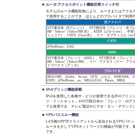
■
ルータ/アクセスポイント機能切替スイッチ付
モデムのルータ機能有無により、ルータまたはアクセ
て使用することができ、ほとんどのプロバイダで利用
光ファイバ
NTT東日本［Bフレッツ］、NTT西日本［フレッツ・光プ
BB・Yahoo!［Yahoo!BB 光］、KDDI［ひかりone
ミュファ］、USEN［Gyao光］、ケイ・オプティコム［eo
CATV
@NetHome、ZAQ
ADSL
NTT東日本［フレッツ・ADSL］、NTT西日本［フレッツ
BB・Yahoo!［Yahoo!BB］、イー・アクセス［イー・ア
トワークス［アッカ］
プロバイダ
BIGLOBE、@nifty、So-net、OCN、ぷらら、WAKWAK、SA
ODN、@NetHome、eo、MEGA EGG、Pikara、BBIQ
■
IPv6ブリッジ機能搭載
IPv6を使用した各種サ－ビスが使用できるIPv6ブリ
ツ・ドットネット」やNTT西日本の「フレッツ・v6アプリ
でも使用でき、テレビ電話やビデオ・オン・デマンド
■
VPNパススルー機能
LAN側のPPTPクライアントから送信されるVPNパ
ルータを介してVPNネットワークの構築が可能です。動
です。