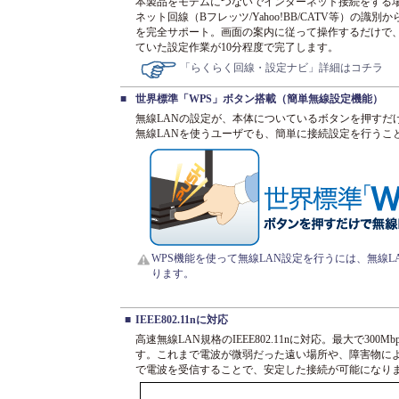
本製品をモデムにつないでインターネット接続をする
ネット回線（Bフレッツ/Yahoo!BB/CATV等）の識
を完全サポート。画面の案内に従って操作するだけで、
ていた設定作業が10分程度で完了します。
「らくらく回線・設定ナビ」詳細はコチラ
■
世界標準「WPS」ボタン搭載（簡単無線設定機能）
無線LANの設定が、本体についているボタンを押すだ
無線LANを使うユーザでも、簡単に接続設定を行うこ
WPS機能を使って無線LAN設定を行うには、無線L
ります。
■
IEEE802.11nに対応
高速無線LAN規格のIEEE802.11nに対応。最大で3
す。これまで電波が微弱だった遠い場所や、障害物に
で電波を受信することで、安定した接続が可能になり