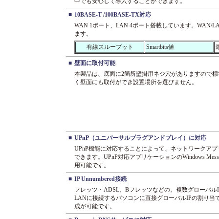
中でも安心して導入することができます。
■
10BASE-T /100BASE-TX対応
WAN 1ポート、LAN 4ポート搭載しています。WAN/LANと
ます。
有線スループット
Smartbits値
最
■
壁面に取付可能
本製品は、底面に2箇所壁掛用ネジ穴がありますので標
く壁面にも取付ができ設置場所を選びません。
■
UPnP（ユニバーサルプラグアンドプレイ）に対応
UPnP機能に対応することによって、ネットワークア
できます。UPnP対応アプリケーションのWindows Messenge
用可能です。
■
IP Unnumbered接続
フレッツ・ADSL、Bフレッツなどの、複数グローバル
LANに接続するパソコンに直接グローバルIPの割り
成が可能です。