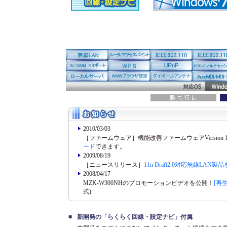
2010/03/03
［ファームウェア］機能改善ファームウェアVersion 1
ード
できます。
2009/08/19
［ニュースリリース］
11n Draft2.0対応無線L
2008/04/17
MZK-W300NHのプロモーションビデオを公開！
[再
式)
■
新開発の「らくらく回線・設定ナビ」付属