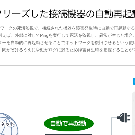
ットワークの死活監視で、接続された機器を障害発生時に自動で再起動す
例えば、外部に対してPingを実行して死活を監視し、異常が生じた場合
ターを自動的に再起動させることでネットワークを復旧させるという使
手間が省けるうえに挙動がログに残るため障害発生時を把握することが