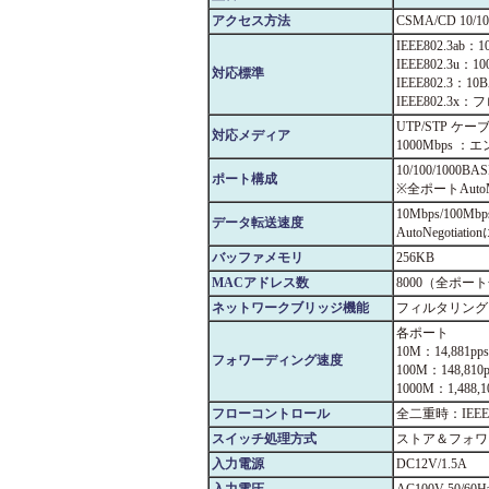
アクセス方法
CSMA/CD 10/10
IEEE802.3ab：1
IEEE802.3u：1
対応標準
IEEE802.3：10
IEEE802.3
UTP/STP ケー
対応メディア
1000Mbps 
10/100/1000B
ポート構成
※全ポートAutoM
10Mbps/100
データ転送速度
AutoNegotia
バッファメモリ
256KB
MACアドレス数
8000（全ポー
ネットワークブリッジ機能
フィルタリング
各ポート
10M：14,881pps
フォワーディング速度
100M：148,810p
1000M：1,488,1
フローコントロール
全二重時：IEE
スイッチ処理方式
ストア＆フォワ
入力電源
DC12V/1.5A