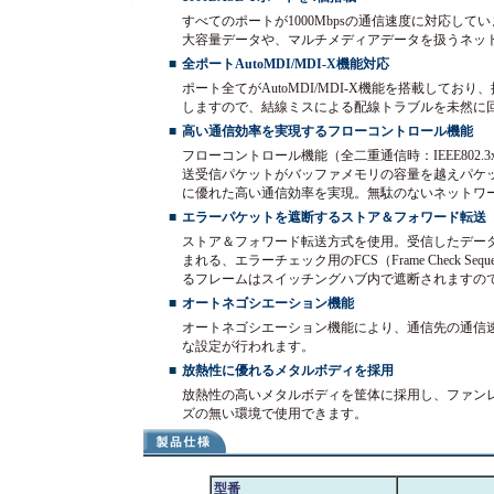
すべてのポートが1000Mbpsの通信速度に対応し
大容量データや、マルチメディアデータを扱うネッ
■
全ポートAutoMDI/MDI-X機能対応
ポート全てがAutoMDI/MDI-X機能を搭載して
しますので、結線ミスによる配線トラブルを未然に
■
高い通信効率を実現するフローコントロール機能
フローコントロール機能（全二重通信時：IEEE802
送受信パケットがバッファメモリの容量を越えパケ
に優れた高い通信効率を実現。無駄のないネットワ
■
エラーパケットを遮断するストア＆フォワード転送
ストア＆フォワード転送方式を使用。受信したデー
まれる、エラーチェック用のFCS（Frame Check 
るフレームはスイッチングハブ内で遮断されますの
■
オートネゴシエーション機能
オートネゴシエーション機能により、通信先の通信
な設定が行われます。
■
放熱性に優れるメタルボディを採用
放熱性の高いメタルボディを筐体に採用し、ファン
ズの無い環境で使用できます。
型番