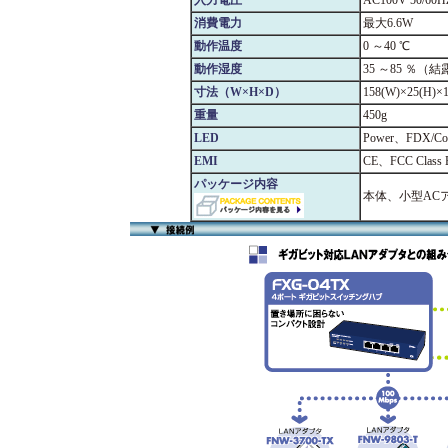
入力電圧
AC100V 50/60H
消費電力
最大6.6W
動作温度
0 ～40 ℃
動作湿度
35 ～85 ％
寸法（W×H×D）
158(W)×25(H)×
重量
450g
LED
Power、FDX/C
EMI
CE、FCC Class 
パッケージ内容
本体、小型AC