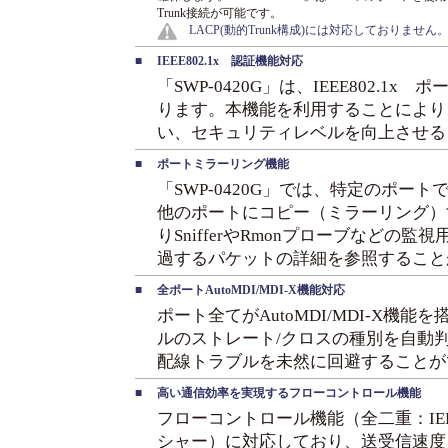
Trunk接続が可能です。
LACP(動的Trunk構成)には対応しておりません
■
IEEE802.1x 認証機能対応
「SWP-0420G」は、IEEE802.
ります。本機能を利用することにより
い、セキュリティレベルを向上させる
■
ポートミラーリング機能
「SWP-0420G」では、特定のポー
他のポートにコピー（ミラーリング）
りSnifferやRmonプローブなどの
過するパケットの詳細を参照すること
■
全ポートAutoMDI/MDI-X機能対応
ポート全てがAutoMDI/MDI-X機
ルのストレート/クロスの種別を自動
配線トラブルを未然に回避することが
■
高い通信効率を実現するフローコントロール機能
フローコントロール機能（全二重：IEEE
シャー）に対応しており、送受信速度