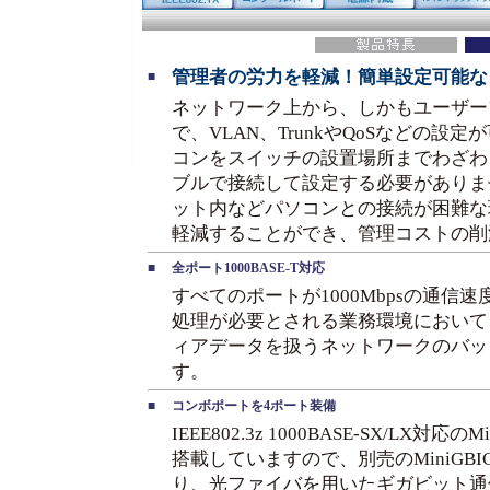
管理者の労力を軽減！簡単設定可能な
■
ネットワーク上から、しかもユーザー
で、VLAN、TrunkやQoSなどの
コンをスイッチの設置場所までわざわ
ブルで接続して設定する必要がありま
ット内などパソコンとの接続が困難な
軽減することができ、管理コストの削
■
全ポート1000BASE-T対応
すべてのポートが1000Mbpsの通信
処理が必要とされる業務環境において
ィアデータを扱うネットワークのバッ
す。
■
コンボポートを4ポート装備
IEEE802.3z 1000BASE-SX/LX対
搭載していますので、別売のMiniGB
り、光ファイバを用いたギガビット通