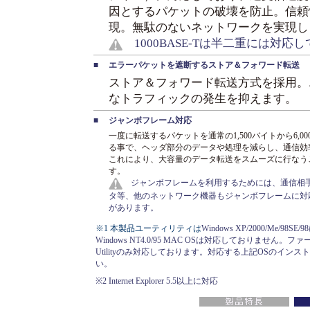
因とするパケットの破壊を防止。信頼
現。無駄のないネットワークを実現し
1000BASE-Tは半二重には対応
■
エラーパケットを遮断するストア＆フォワード転送
ストア＆フォワード転送方式を採用。
なトラフィックの発生を抑えます。
■
ジャンボフレーム対応
一度に転送するパケットを通常の1,500バイトから6,0
る事で、ヘッダ部分のデータや処理を減らし、通信効
これにより、大容量のデータ転送をスムーズに行なう
す。
ジャンボフレームを利用するためには、通信相手
タ等、他のネットワーク機器もジャンボフレームに対
があります。
※1 本製品ユーティリティは
Windows XP/2000/Me/9
Windows NT4.0/95 MAC OSは対応しておりません。フ
Utilityのみ対応しております。対応する上記OSのイ
い。
※2 Internet Explorer 5.5以上に対応