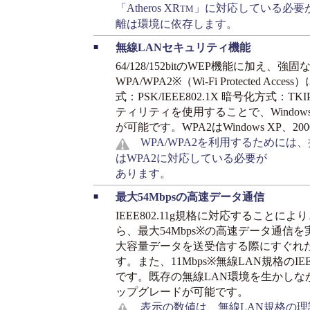
「Atheros XR
」に対応している必要
TM
離は環境に依存します。
無線LANセキュリティ機能
■
64/128/152bitのWEP機能に加え
WPA/WPA2※（Wi-Fi Protected 
式：PSK/IEEE802.1X 暗号化方式：
ティリティを使用することで、Windows XP
が可能です。WPA2はWindows XP
WPA/WPA2を利用するためには、
はWPA2に対応している必要が
あります。
最大54Mbpsの高速データ通信
■
IEEE802.11g規格に対応することによ
ら、最大54Mbps※の高速データ通信
大容量データを送受信する際にすぐれ
す。また、11Mbps※無線LAN規格のIE
です。既存の無線LAN環境を生かしな
ップグレードが可能です。
表示の数値は、無線LAN規格の