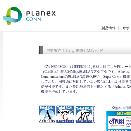
製品情報
サポ
「GW-NS54SGX」はIEEE802.11g規格に対応したPCカー
（CardBus）型の54Mbps無線LANアダプタです。Atheros
Communicationsの無線LAN高速化技術「Super G
」機能
TM
しており、同技術に対応していない製品に比べより高速
信が可能です。また長距離通信を可能とする「Atheros X
機能を搭載しています。
無料90日