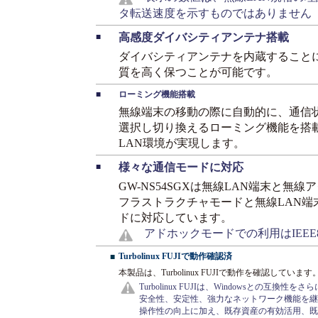
タ転送速度を示すものではありません
高感度ダイバシティアンテナ搭載
■
ダイバシティアンテナを内蔵すること
質を高く保つことが可能です。
■
ローミング機能搭載
無線端末の移動の際に自動的に、通信
選択し切り換えるローミング機能を搭
LAN環境が実現します。
様々な通信モードに対応
■
GW-NS54SGXは無線LAN端末と無
フラストラクチャモードと無線LAN端
ドに対応しています。
アドホックモードでの利用はIEEE8
Turbolinux FUJIで動作確認済
■
本製品は、Turbolinux FUJIで動作を確認しています。(ke
Turbolinux FUJIは、Windowsとの
安全性、安定性、強力なネットワーク機能を継
操作性の向上に加え、既存資産の有効活用、既