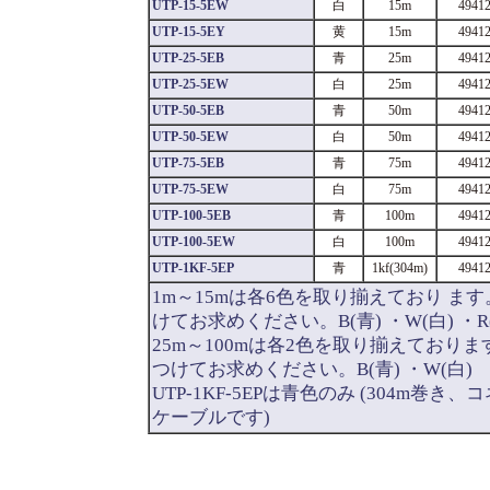
UTP-15-5EW
白
15m
4941
UTP-15-5EY
黄
15m
4941
UTP-25-5EB
青
25m
4941
UTP-25-5EW
白
25m
4941
UTP-50-5EB
青
50m
4941
UTP-50-5EW
白
50m
4941
UTP-75-5EB
青
75m
4941
UTP-75-5EW
白
75m
4941
UTP-100-5EB
青
100m
4941
UTP-100-5EW
白
100m
4941
UTP-1KF-5EP
青
1kf(304m)
4941
1m～15mは各6色を取り揃えており ま
けてお求めください。B(青) ・W(白) ・R(赤
25m～100mは各2色を取り揃えており
つけてお求めください。B(青) ・W(白)
UTP-1KF-5EPは青色のみ (304m
ケーブルです)