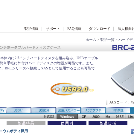
製品情報
サポート
FAQ情報
ダウンロード
法人様向
ホーム
>
製品一覧
>
ハードデ
ース本体内に2.5インチハードディスクを組み込み、USBケーブル
、簡単手軽に外付けハードディスクの増設が可能です。また、
タ、BRCシリーズへ接続しNASとして使用することも可能で
JANコード：4941
ニウムボディ採用