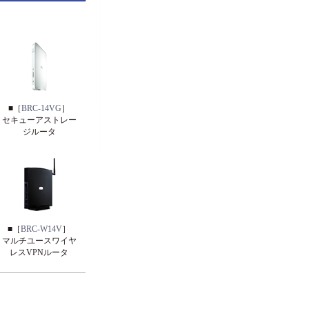
■［
BRC-14VG
］
セキューアストレー
ジルータ
■［
BRC-W14V
］
マルチユースワイヤ
レスVPNルータ