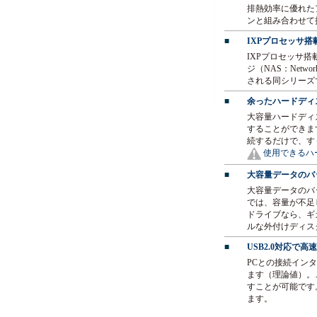
排熱効率に優れた
ンと組み合わせて
■
IXPプロセッサ
IXPプロセッサ搭
ジ（NAS：Netwo
される同シリーズ
■
余ったハードディ
大容量ハードディ
することができま
続するだけで、す
使用できるハー
■
大容量データのバ
大容量データのバ
では、容量が不足
ドライブなら、ギ
ルな外付けディス
■
USB2.0対応で
PCとの接続インタ
ます（理論値）。こ
すことが可能です
ます。