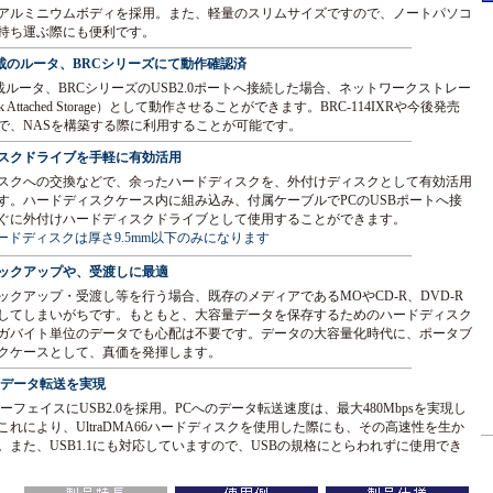
アルミニウムボディを採用。また、軽量のスリムサイズですので、ノートパソコ
持ち運ぶ際にも便利です。
搭載のルータ、BRCシリーズにて動作確認済
載ルータ、BRCシリーズのUSB2.0ポートへ接続した場合、ネットワークストレー
rk Attached Storage）として動作させることができます。BRC-114IXRや今後発売
で、NASを構築する際に利用することが可能です。
スクドライブを手軽に有効活用
スクへの交換などで、余ったハードディスクを、外付けディスクとして有効活用
す。ハードディスクケース内に組み込み、付属ケーブルでPCのUSBポートへ接
ぐに外付けハードディスクドライブとして使用することができます。
ドディスクは厚さ9.5mm以下のみになります
ックアップや、受渡しに最適
ックアップ・受渡し等を行う場合、既存のメディアであるMOやCD-R、DVD-R
してしまいがちです。もともと、大容量データを保存するためのハードディスク
ガバイト単位のデータでも心配は不要です。データの大容量化時代に、ポータブ
クケースとして、真価を発揮します。
高速データ転送を実現
ーフェイスにUSB2.0を採用。PCへのデータ転送速度は、最大480Mbpsを実現し
れにより、UltraDMA66ハードディスクを使用した際にも、その高速性を生か
。また、USB1.1にも対応していますので、USBの規格にとらわれずに使用でき