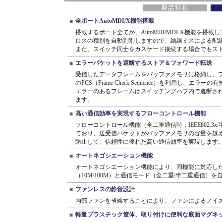
全ポートAutoMDI/X機能搭載
■
搭載するポート全てが、AutoMDI/MDI-X機能を搭
ロスの種別を自動判別しますので、結線ミスによる配
また、スイッチ同士をカスケード接続する場合でもス
エラーパケットを遮断するストア＆フォワード転送
■
受信したデータフレームをバッファメモリに格納し、
のFCS（Frame Check Sequence）を利用し、エラ
エラーのあるフレームはスイッチングハブ内で遮断さ
ます。
高い通信効率を実現するフローコントロール機能
■
フローコントロール機能（全二重通信時：IEEE802.
ており、送受信パケットがバッファメモリの容量を越
防止して、信頼性に優れた高い通信効率を実現します
オートネゴシエーション機能
■
オートネゴシエーション機能により、同機能に対応し
（10M/100M）と通信モード（全二重/半二重通信）
ファンレスの静音設計
■
内部ファンを省略することにより、ファンによるノイ
軽量プラスチック筐体、取り付けに便利な底面マグネ
■