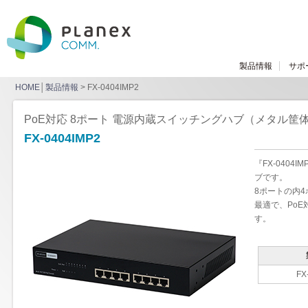
製品情報
サポ
HOME
│
製品情報
> FX-0404IMP2
PoE対応 8ポート 電源内蔵スイッチングハブ（メタル筐
FX-0404IMP2
『FX-040
ブです。
8ポートの内
最適で、Po
す。
FX