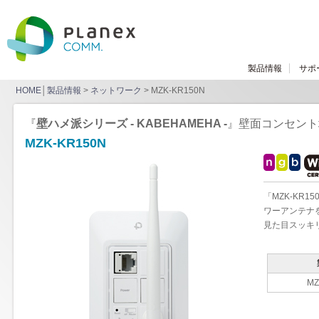
製品情報
サポ
HOME
│
製品情報
>
ネットワーク
> MZK-KR150N
『
壁ハメ派シリーズ - KABEHAMEHA -
』壁面コンセント埋
MZK-KR150N
「MZK-KR
ワーアンテナを
見た目スッキリ
MZ