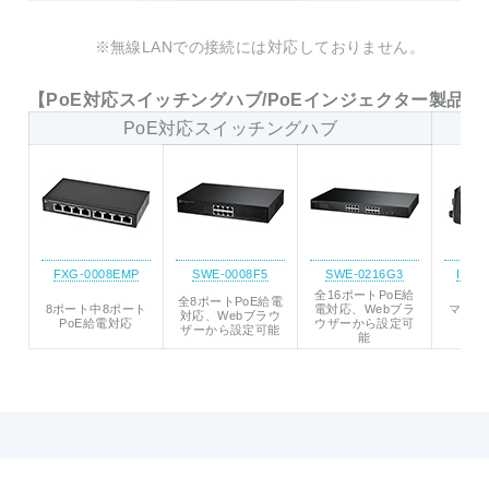
※無線LANでの接続には対応しておりません。
【PoE対応スイッチングハブ/PoEインジェクター製品一
PoE対応スイッチングハブ
FXG-0008EMP
SWE-0008F5
SWE-0216G3
INMG
全16ポートPoE給
全8ポートPoE給電
8ポート中8ポート
電対応、Webブラ
マルチ
対応、Webブラウ
PoE給電対応
ウザーから設定可
ザーから設定可能
能