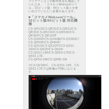
プリケーションの動作状況を確認して
いただき、「スマカメWebcamツー
ル」32ビット版・64ビット版とを使
い分けていただく必要があります。
■「スマカメWebcamツール」
32ビット版/64ビット版 対応機
種
CS-QR10/CS-QR20/CS-QR22/CS-
QR30/CS-QR220/CS-QR300/CS-
QR30F/CS-QR100F
CS-QV60F/CS-QV40B/CS-QV360C/
CS-QP50F/CS-QP80F/
CS-QS10/CS-QS10PT/CS-QS11-
180/CS-QS20/CS-QS30/
CS-QS31-180/CS-QS50-LTE/CS-
QS51-LTE
CS-QP50-3M/CS-QP80-3M
※CS-QV360C、CS-QS31-180、CS-
QS51-LTEでは映像が円形になりま
す。