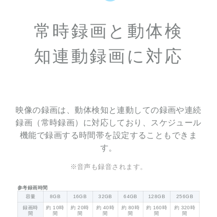
常時録画と動体検
知連動録画に対応
映像の録画は、動体検知と連動しての録画や連続
録画（常時録画）に対応しており、スケジュール
機能で録画する時間帯を設定することもできま
す。
※音声も録音されます。
参考録画時間
容量
8GB
16GB
32GB
64GB
128GB
256GB
録画時
約 10時
約 20時
約 40時
約 80時
約 160時
約 320時
間
間
間
間
間
間
間