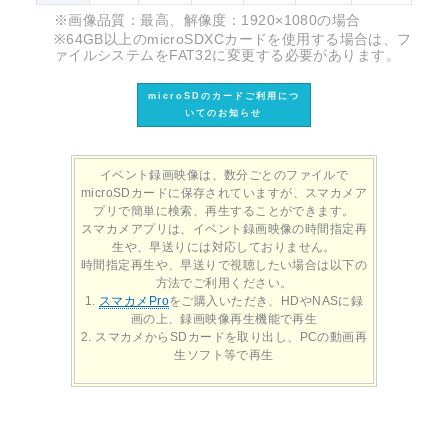
※画像品質：最高、解像度：1920×1080の場合
※64GB以上のmicroSDXCカードを使用する場合は、フ
ァイルシステムをFAT32に変更する必要があります。
microSDのカードご利用につ
いてのお知らせ
イベント録画映像は、数分ごとのファイルで
microSDカードに保存されていますが、スマカメア
プリで簡単に検索、再生することができます。
スマカメアプリは、イベント録画映像の時間指定再
生や、早送りには対応しておりません。
時間指定再生や、早送りで視聴したい場合は以下の
方法でご利用ください。
スマカメPro
をご購入いただき、HDやNASに録
画の上、録画映像再生機能で再生
スマカメからSDカードを取り出し、PCの動画再
生ソフト等で再生