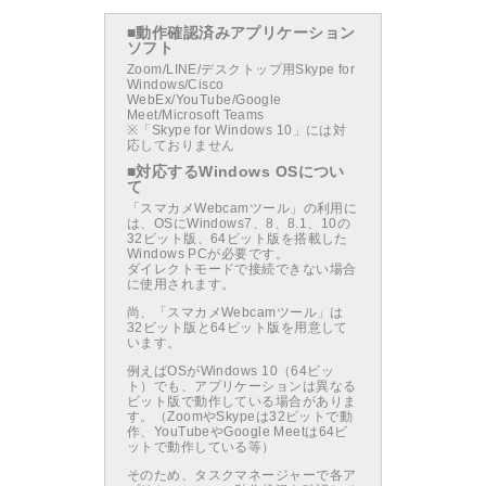
■動作確認済みアプリケーション
ソフト
Zoom/LINE/デスクトップ用Skype for
Windows/Cisco
WebEx/YouTube/Google
Meet/Microsoft Teams
※「Skype for Windows 10」には対
応しておりません
■対応するWindows OSについ
て
「スマカメWebcamツール」の利用に
は、OSにWindows7、8、8.1、10の
32ビット版、64ビット版を搭載した
Windows PCが必要です。
ダイレクトモードで接続できない場合
に使用されます。
尚、「スマカメWebcamツール」は
32ビット版と64ビット版を用意して
います。
例えばOSがWindows 10（64ビッ
ト）でも、アプリケーションは異なる
ビット版で動作している場合がありま
す。（ZoomやSkypeは32ビットで動
作、YouTubeやGoogle Meetは64ビ
ットで動作している等）
そのため、タスクマネージャーで各ア