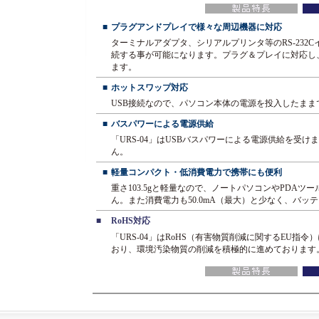
■
プラグアンドプレイで様々な周辺機器に対応
ターミナルアダプタ、シリアルプリンタ等のRS-232
続する事が可能になります。プラグ＆プレイに対応し
ます。
■
ホットスワップ対応
USB接続なので、パソコン本体の電源を投入したま
■
バスパワーによる電源供給
「URS-04」はUSBバスパワーによる電源供給を受
ん。
■
軽量コンパクト・低消費電力で携帯にも便利
重さ103.5gと軽量なので、ノートパソコンやPDA
ん。また消費電力も50.0mA（最大）と少なく、バ
■
RoHS対応
「URS-04」はRoHS（有害物質削減に関するEU指令
おり、環境汚染物質の削減を積極的に進めております