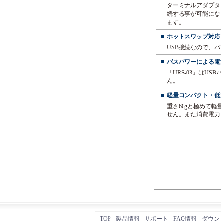
ターミナルアダプタ、
続する事が可能にな
ます。
■
ホットスワップ対
USB接続なので、
■
バスパワーによる電
「URS-03」はU
ん。
■
軽量コンパクト・低
重さ60gと極めて
せん。また消費電力
TOP
製品情報
サポート
FAQ情報
ダウン