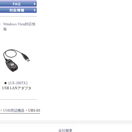
・
Windows Vista対応情
報
■［
UE-200TX
］
USB LANアダプタ
>
USB周辺機器
> URS-03
会社概要