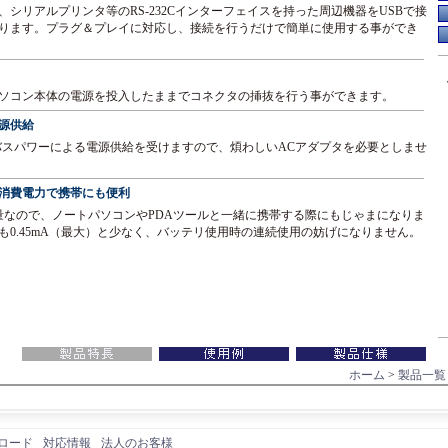
シリアルプリンタ等のRS-232Cインターフェイスを持った周辺機器をUSBで接
ります。プラグ＆プレイに対応し、接続を行うだけで簡単に使用する事ができ
応
パソコン本体の電源を投入したままでコネクタの挿抜を行う事ができます。
源供給
SBバスパワーによる電源供給を受けますので、煩わしいACアダプタを必要としませ
消費電力で携帯にも便利
軽量なので、ノートパソコンやPDAツールと一緒に携帯する際にもじゃまになりま
も0.45mA（最大）と少なく、バッテリ使用時の連続使用の妨げになりません。
ホーム
>
製品一覧
ロード
対応情報
法人のお客様